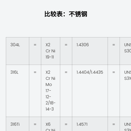
比较表：不锈钢
304L
=
X2
=
1.4306
=
UN
Cr Ni
S3
19-11
316L
=
X2
=
1.4404/1.4435
=
UN
Cr Ni
S3
Mo
17-
12-
2/18-
14-3
316Ti
=
X6
=
1.4571
=
UN
Cr Ni
S3