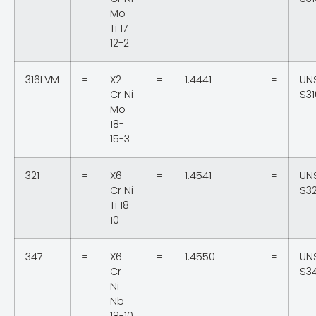
Mo
Ti 17-
12-2
316LVM
=
X2
=
1.4441
=
UN
Cr Ni
S31
Mo
18-
15-3
321
=
X6
=
1.4541
=
UN
Cr Ni
S3
Ti 18-
10
347
=
X6
=
1.4550
=
UN
Cr
S3
Ni
Nb
18-10