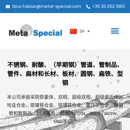
ES
tibor.fabian@metal-special.com
+36 20 352 5813
PT
KO
ZH
AR
不锈钢、耐酸、（早期钢）管道、管制品、
管件、扁材和长材、板材、圆钢、扁铁、型
钢
本公司承接采购铁素体、双相、超级双相、超级奥氏体、
哈氏合金、铬镍铁合金、铬镍铁合金、蒙乃尔合金、殷钢
管和管制品、封闭截面，根据EN/DIN、astm/asme、
UNS等级。