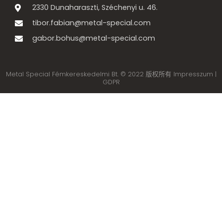
2330 Dunaharaszti, Széchenyi u. 46.
tibor.fabian@metal-special.com
gabor.bohus@metal-special.com
Metal Special Fémkereskedelmi Bt. © 2022 版权所有 Impresszum |
GDPR