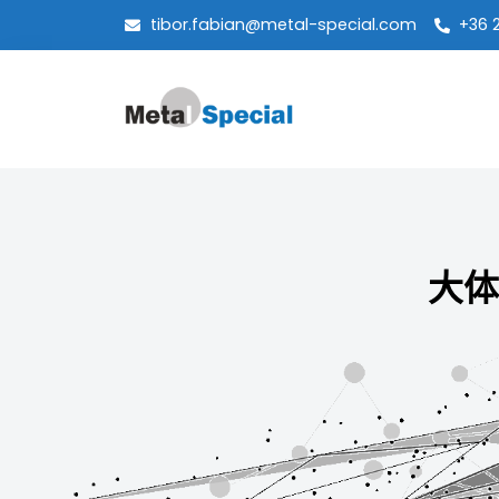
tibor.fabian@metal-special.com
+36 
大体