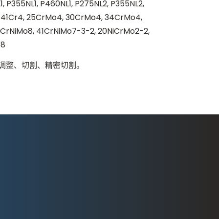
, P355NL1, P460NL1, P275NL2, P355NL2,
L 41Cr4, 25CrMo4, 30CrMo4, 34CrMo4,
CrNiMo8, 41CrNiMo7-3-2, 20NiCrMo2-2,
o8
独调整、切割、精密切割。