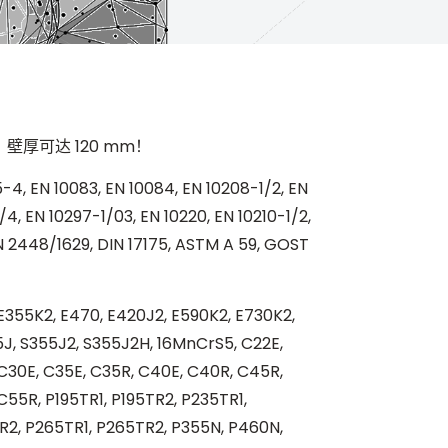
mm，壁厚可达 120 mm！
-4, EN 10083, EN 10084, EN 10208-1/2, EN
/4, EN 10297-1/03, EN 10220, EN 10210-1/2,
 2448/1629, DIN 17175, ASTM A 59, GOST
E355K2, E470, E420J2, E590K2, E730K2,
5J, S355J2, S355J2H, 16MnCrS5, C22E,
 C30E, C35E, C35R, C40E, C40R, C45R,
55R, P195TR1, P195TR2, P235TR1,
R2, P265TR1, P265TR2, P355N, P460N,