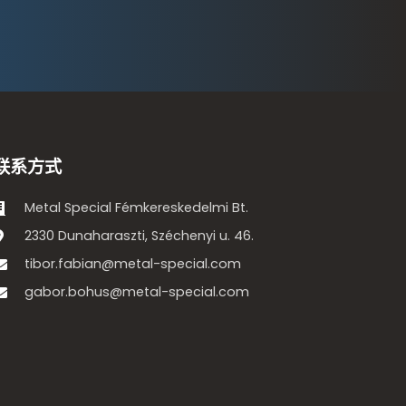
联系方式
Metal Special Fémkereskedelmi Bt.
2330 Dunaharaszti, Széchenyi u. 46.
tibor.fabian@metal-special.com
gabor.bohus@metal-special.com