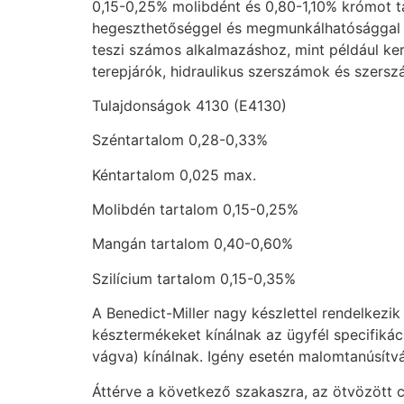
0,15-0,25% molibdént és 0,80-1,10% krómot ta
hegeszthetőséggel és megmunkálhatósággal r
teszi számos alkalmazáshoz, mint például ker
terepjárók, hidraulikus szerszámok és szers
Tulajdonságok 4130 (E4130)
Széntartalom 0,28-0,33%
Kéntartalom 0,025 max.
Molibdén tartalom 0,15-0,25%
Mangán tartalom 0,40-0,60%
Szilícium tartalom 0,15-0,35%
A Benedict-Miller nagy készlettel rendelkezik
késztermékeket kínálnak az ügyfél specifikáci
vágva) kínálnak. Igény esetén malomtanúsítvá
Áttérve a következő szakaszra, az ötvözött