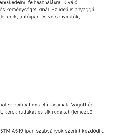
ereskedelmi felhasználásra. Kiváló
s keménységet kínál. Ez ideális anyaggá
dszerek, autóipari és versenyautók,
al Specifications előírásainak. Vágott és
t, kerek rudakat és sík rudakat (lemezből
STM A519 ipari szabványok szerint kezdődik,