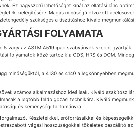
ek. Ez nagyszerű lehetőséget kínál az ellátási lánc optima
égletek kielégítésére. Magas minőségű ötvözött acélcsöve
zletengedély szükséges a tisztításhoz kiváló megmunkálási 
YÁRTÁSI FOLYAMATA
 5 vagy az ASTM A519 ipari szabványok szerint gyártják.
yártási folyamatok közé tartozik a CDS, HRS és DOM. Minde
ügg minőségüktől, a 4130 és 4140 a legkönnyebben megm
sövek számos alkalmazáshoz ideálisak. Kiváló szakítószil
lmasak a legtöbb feldolgozási technikára. Kiváló megmunká
hatósági és keménységi tartományra.
orgalmazó. Készleteikkel, erőforrásaikkal és képességeikke
 testreszabott vágási hosszúságokkal tökéletes beszállító 