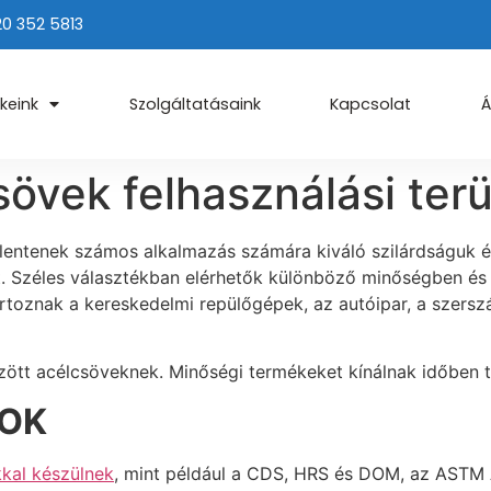
20 352 5813
keink
Szolgáltatásaink
Kapcsolat
Á
övek felhasználási terü
elentenek számos alkalmazás számára kiváló szilárdságuk 
. Széles választékban elérhetők különböző minőségben és
rtoznak a kereskedelmi repülőgépek, az autóipar, a szersz
ött acélcsöveknek. Minőségi termékeket kínálnak időben tö
SOK
kal készülnek
, mint például a CDS, HRS és DOM, az ASTM