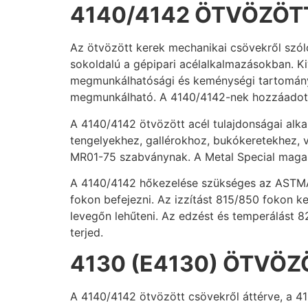
4140/4142 ÖTVÖZÖT
Az ötvözött kerek mechanikai csövekről szól
sokoldalú a gépipari acélalkalmazásokban. Ki
megmunkálhatósági és keménységi tartományra
megmunkálható. A 4140/4142-nek hozzáadott e
A 4140/4142 ötvözött acél tulajdonságai alka
tengelyekhez, gallérokhoz, bukókeretekhez, 
MR01-75 szabványnak. A Metal Special magas 
A 4140/4142 hőkezelése szükséges az ASTMA
fokon befejezni. Az izzítást 815/850 fokon k
levegőn lehűteni. Az edzést és temperálást 82
terjed.
4130 (E4130) ÖTVÖ
A 4140/4142 ötvözött csövekről áttérve, a 4