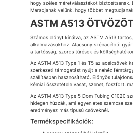
hogy széles méretválasztékot biztosítsanak. 
Maradjanak velünk, hogy többet megtudjanak
ASTM A513 ÖTVÖZÖ
Számos előnyt kínálva, az ASTM A513 tartós, 
alkalmazásokhoz. Alacsony szénacélból gyártv
a tartósság, szoros tűrések és költséghatéko
Az ASTM A513 Type 1 és T5 az acélcsövek két 
szerkezeti támogatást nyújt a nehéz fémtár
szállításban hasznosítható. Előnyös tulajdon
kémiai összetétele vasat, szenet, foszfort, m
Az ASTM A513 Type 5 Dom Tubing C1020 szalag
hidegen húzzák, ami egyenletes szemcse szer
eredményez más típusú csöveknél.
Termékspecifikációk: