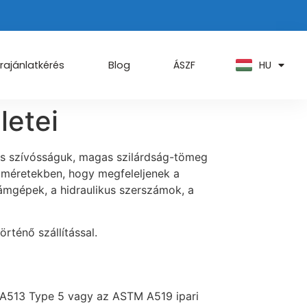
PT
KO
ZH
HU
AR
rajánlatkérés
Blog
ÁSZF
letei
és szívósságuk, magas szilárdság-tömeg
 méretekben, hogy megfeleljenek a
ámgépek, a hidraulikus szerszámok, a
rténő szállítással.
 A513 Type 5 vagy az ASTM A519 ipari