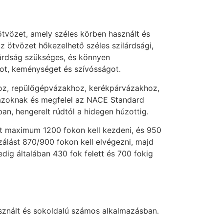
tvözet, amely széles körben használt és
z ötvözet hőkezelhető széles szilárdsági,
lárdság szükséges, és könnyen
got, keménységet és szívósságot.
ihoz, repülőgépvázakhoz, kerékpárvázakhoz,
 gázoknak és megfelel az NACE Standard
n, hengerelt rúdtól a hidegen húzottig.
 maximum 1200 fokon kell kezdeni, és 950
zálást 870/900 fokon kell elvégezni, majd
dig általában 430 fok felett és 700 fokig
sznált és sokoldalú számos alkalmazásban.