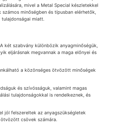
lizálására, mivel a Metal Special készletekkel
k számos minőségben és típusban elérhetők,
tulajdonságai miatt.
 A két szabvány különbözik anyagminőségük,
gyik eljárásnak megvannak a maga előnyei és
unkálható a közönséges ötvözött minőségek
árdságuk és szívósságuk, valamint magas
lási tulajdonságokkal is rendelkeznek, és
l jól felszereltek az anyagszükségletek
az ötvözött csövek számára.