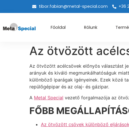
tibor.fabian@metal-special.com
+36 
Főoldal
Rólunk
Termé
Az ötvözött acélcs
Az ötvözött acélcsövek előnyös választást j
arányuk és kiváló megmunkálhatóságuk miatt
különböző iparágak igényeinek. Ezek közé ta
repülőgépipar és az olaj- és gázipar.
A
Metal Special
vezető forgalmazója az ötvöz
FŐBB MEGÁLLAPÍTÁ
Az ötvözött csövek különböző eljárások