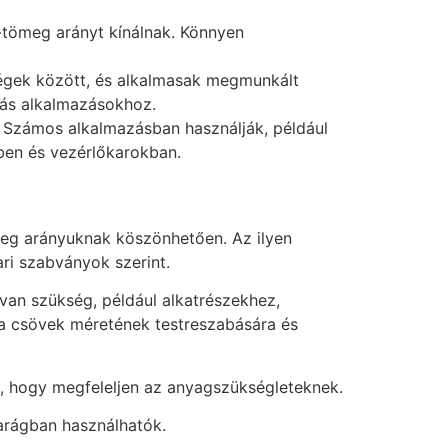
-tömeg arányt kínálnak. Könnyen
gek között, és alkalmasak megmunkált
más alkalmazásokhoz.
 Számos alkalmazásban használják, például
ben és vezérlőkarokban.
meg arányuknak köszönhetően. Az ilyen
i szabványok szerint.
van szükség, például alkatrészekhez,
a csövek méretének testreszabására és
el, hogy megfeleljen az anyagszükségleteknek.
arágban használhatók.