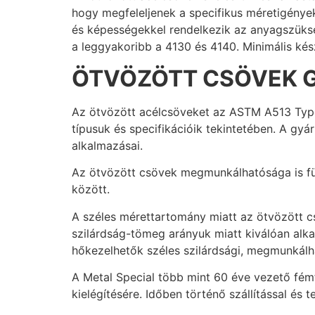
hogy megfeleljenek a specifikus méretigényekn
és képességekkel rendelkezik az anyagszüks
a leggyakoribb a 4130 és 4140. Minimális kés
ÖTVÖZÖTT CSÖVEK G
Az ötvözött acélcsöveket az ASTM A513 Type
típusuk és specifikációik tekintetében. A g
alkalmazásai.
Az ötvözött csövek megmunkálhatósága is f
között.
A széles mérettartomány miatt az ötvözött c
szilárdság-tömeg arányuk miatt kiválóan alka
hőkezelhetők széles szilárdsági, megmunkál
A Metal Special több mint 60 éve vezető fémf
kielégítésére. Időben történő szállítással és