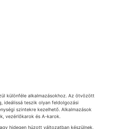
ül különféle alkalmazásokhoz. Az ötvözött
 ideálissá teszik olyan feldolgozási
énységi szintekre kezelhető. Alkalmazások
ek, vezérlőkarok és A-karok.
vagy hidegen húzott változatban készülnek,