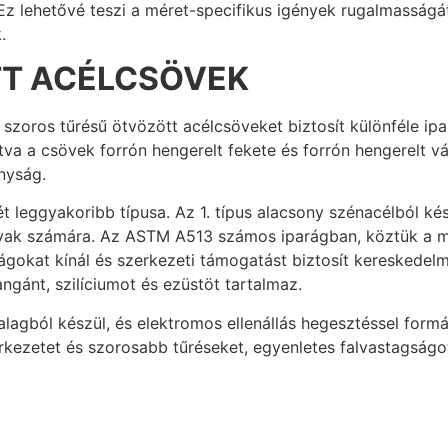
Ez lehetővé teszi a méret-specifikus igények rugalmasságá
.
TT ACÉLCSÖVEK
szoros tűrésű ötvözött acélcsöveket biztosít különféle ipar
a a csövek forrón hengerelt fekete és forrón hengerelt vá
nyság.
leggyakoribb típusa. Az 1. típus alacsony szénacélból kész
gyak számára. Az ASTM A513 számos iparágban, köztük a 
ságokat kínál és szerkezeti támogatást biztosít kereskede
angánt, szilíciumot és ezüstöt tartalmaz.
ból készül, és elektromos ellenállás hegesztéssel formáz
kezetet és szorosabb tűréseket, egyenletes falvastagságo