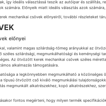
, így ideális választássá teszik az autóipar és szállítás,
k számára. Előnyeik miatt ideális választás azok számára, a
rek mechanikai csövek előnyeiről, további részleteket táru
VEK
vek előnyei
kkal, valamint magas szilárdság-tömeg arányukkal az ötvö
tő széles szilárdsági, megmunkálhatósági és keménységi ta
kséges. Az ötvözött kerek mechanikai csövek széles mérett
 számos alkalmazás támogatására.
atósága a legkönnyebben megmunkálható a közönséges öt
z a típusú ötvözött cső kiváló megmunkálási tulajdonságok
ztás megmunkált alkatrészekhez, kopó alkatrészekhez, sze
ásakor fontos megérteni, hogy milyen termék specifikációk