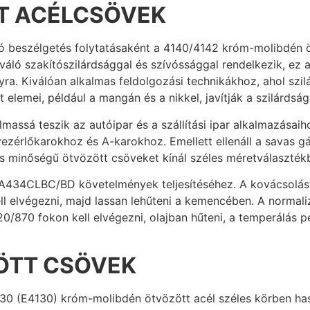
T ACÉLCSÖVEK
ó beszélgetés folytatásaként a 4140/4142 króm-molibdén ö
váló szakítószilárdsággal és szívóssággal rendelkezik, ez a
. Kiválóan alkalmas feldolgozási technikákhoz, ahol szi
lemei, például a mangán és a nikkel, javítják a szilárdsá
lmassá teszik az autóipar és a szállítási ipar alkalmazása
vezérlőkarokhoz és A-karokhoz. Emellett ellenáll a savas
minőségű ötvözött csöveket kínál széles méretválasztékba
434CLBC/BD követelmények teljesítéséhez. A kovácsolást
ell elvégezni, majd lassan lehűteni a kemencében. A normali
0/870 fokon kell elvégezni, olajban hűteni, a temperálás pe
ZÖTT CSÖVEK
130 (E4130) króm-molibdén ötvözött acél széles körben ha