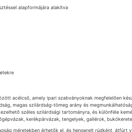
ztéssel alapformájára alakítva
etekre
zött acélcső, amely ipari szabványoknak megfelelően kész
lárdság, magas szilárdság-tömeg arány és megmunkálhatóság,
ezelhető széles szilárdsági tartományra, és különféle kem
ülőgépvázak, kerékpárvázak, tengelyek, gallérok, bukókeret
gság méretekben érhetők el, és hengerelt rúdként, átfúrt 