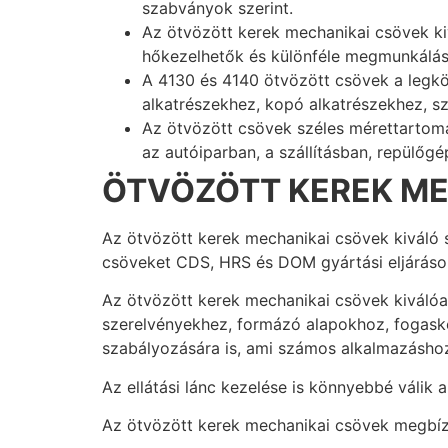
szabványok szerint.
Az ötvözött kerek mechanikai csövek ki
hőkezelhetők és különféle megmunkálási
A 4130 és 4140 ötvözött csövek a leg
alkatrészekhez, kopó alkatrészekhez, 
Az ötvözött csövek széles mérettartomá
az autóiparban, a szállításban, repülő
ÖTVÖZÖTT KEREK ME
Az ötvözött kerek mechanikai csövek kiváló 
csöveket CDS, HRS és DOM gyártási eljáráso
Az ötvözött kerek mechanikai csövek kiválóa
szerelvényekhez, formázó alapokhoz, fogask
szabályozására is, ami számos alkalmazáshoz 
Az ellátási lánc kezelése is könnyebbé válik 
Az ötvözött kerek mechanikai csövek megbíz