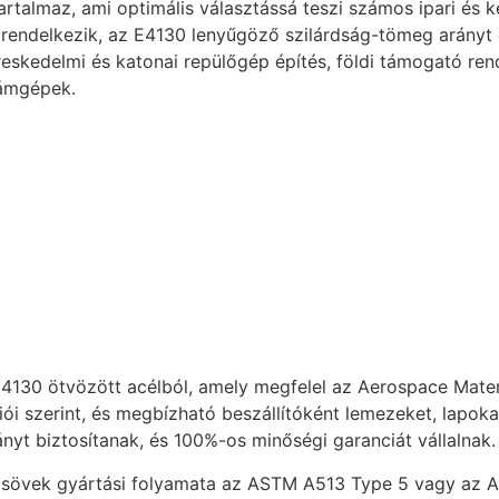
rtalmaz, ami optimális választássá teszi számos ipari és k
endelkezik, az E4130 lenyűgöző szilárdság-tömeg arányt é
eskedelmi és katonai repülőgép építés, földi támogató ren
zámgépek.
 4130 ötvözött acélból, amely megfelel az Aerospace Materi
ói szerint, és megbízható beszállítóként lemezeket, lapoka
nyt biztosítanak, és 100%-os minőségi garanciát vállalnak.
 csövek gyártási folyamata az ASTM A513 Type 5 vagy az A