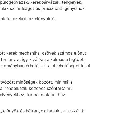
 repülőgépvázak, kerékpárvázak, tengelyek,
kik szilárdságot és precizitást igényelnek.
nk fel ezekről az előnyökről.
zött kerek mechanikai csövek számos előnyt
rtományra, így kiválóan alkalmas a legtöbb
artományban érhetők el, ami lehetőséget kínál
vözött minőségek között, minimális
kal rendelkezik közepes széntartalmú
relvényekhez, formázó alapokhoz,
, előnyök és hátrányok társulnak hozzájuk.