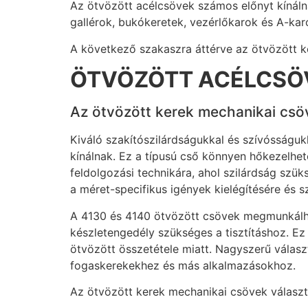
Az ötvözött acélcsövek számos előnyt kínálnak
gallérok, bukókeretek, vezérlőkarok és A-karo
A következő szakaszra áttérve az ötvözött ke
ÖTVÖZÖTT ACÉLCSÖ
Az ötvözött kerek mechanikai csö
Kiváló szakítószilárdságukkal és szívósságu
kínálnak. Ez a típusú cső könnyen hőkezelhe
feldolgozási technikára, ahol szilárdság szü
a méret-specifikus igények kielégítésére és
A 4130 és 4140 ötvözött csövek megmunkálh
készletengedély szükséges a tisztításhoz. E
ötvözött összetétele miatt. Nagyszerű válas
fogaskerekekhez és más alkalmazásokhoz.
Az ötvözött kerek mechanikai csövek választ