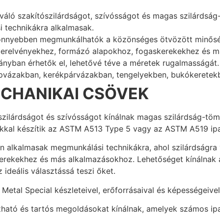
váló szakítószilárdságot, szívósságot és magas szilárdság
 technikákra alkalmasak.
könnyebben megmunkálhatók a közönséges ötvözött minősé
szerelvényekhez, formázó alapokhoz, fogaskerekekhez és 
nyban érhetők el, lehetővé téve a méretek rugalmasságát.
gépvázakban, kerékpárvázakban, tengelyekben, bukókeretek
CHANIKAI CSÖVEK
szilárdságot és szívósságot kínálnak magas szilárdság-tö
kkal készítik az ASTM A513 Type 5 vagy az ASTM A519 ipar
n alkalmasak megmunkálási technikákra, ahol szilárdságra 
erekekhez és más alkalmazásokhoz. Lehetőséget kínálnak 
ideális választássá teszi őket.
a Metal Special készleteivel, erőforrásaival és képességeiv
ható és tartós megoldásokat kínálnak, amelyek számos ip