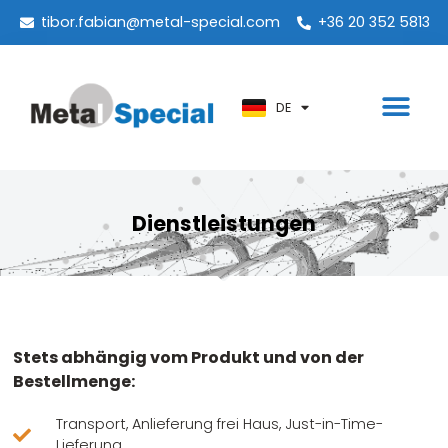
PT
tibor.fabian@metal-special.com
+36 20 352 5813
KO
ZH
DE
AR
Dienstleistungen
Stets abhängig vom Produkt und von der
Bestellmenge:
Transport, Anlieferung frei Haus, Just-in-Time-
Lieferung