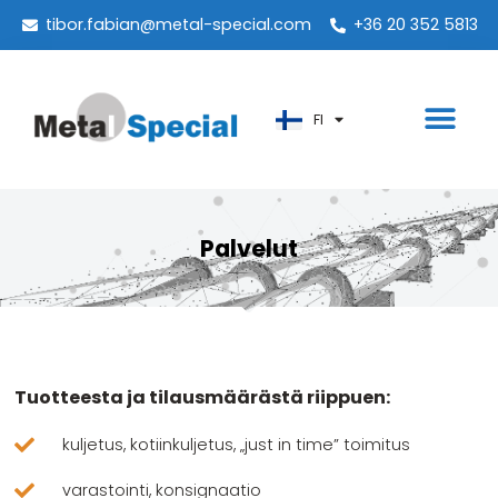
PT
tibor.fabian@metal-special.com
+36 20 352 5813
KO
ZH
FI
AR
Palvelut
Tuotteesta ja tilausmäärästä riippuen:
kuljetus, kotiinkuljetus, „just in time” toimitus
varastointi, konsignaatio