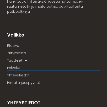
hankittavia hiiliteräksiä, ruostumattomia, ei-
rautametalli- ja muita putkia, putkituotteita,
putkipalkkeja.
Valikko
Etusivu
Yrityksestä
Tuotteet
Palvelut
Yhteystiedot
Hintatarjouspyyntö
YHTEYSTIEDOT