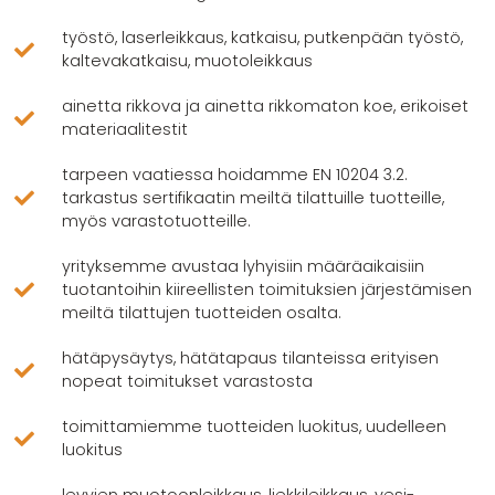
työstö, laserleikkaus, katkaisu, putkenpään työstö,
kaltevakatkaisu, muotoleikkaus
ainetta rikkova ja ainetta rikkomaton koe, erikoiset
materiaalitestit
tarpeen vaatiessa hoidamme EN 10204 3.2.
tarkastus sertifikaatin meiltä tilattuille tuotteille,
myös varastotuotteille.
yrityksemme avustaa lyhyisiin määräaikaisiin
tuotantoihin kiireellisten toimituksien järjestämisen
meiltä tilattujen tuotteiden osalta.
hätäpysäytys, hätätapaus tilanteissa erityisen
nopeat toimitukset varastosta
toimittamiemme tuotteiden luokitus, uudelleen
luokitus
levyjen muotoonleikkaus, liekkileikkaus, vesi-,