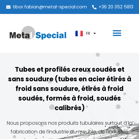
PT
tibor.fabian@metal-special.com
+36 20 352 5813
KO
ZH
FR
AR
Tubes et profilés creux soudés et
sans soudure (tubes en acier étirés à
froid sans soudure, étirés à froid
soudés, formés à froid, soudés
calibrés)
Nous proposons nos produits tubulaires surtout à la
fabrication de l’industrie du meuble, de l’industrie