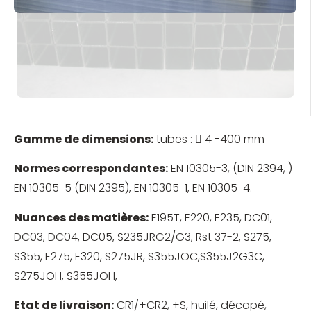
Gamme de dimensions
:
tubes :  4 -400 mm
Normes correspondantes
:
EN 10305-3, (DIN 2394, )
EN 10305-5 (DIN 2395), EN 10305-1, EN 10305-4.
Nuances des matières
:
E195T, E220, E235, DC01,
DC03, DC04, DC05, S235JRG2/G3, Rst 37-2, S275,
S355, E275, E320, S275JR, S355JOC,S355J2G3C,
S275JOH, S355JOH,
Etat de livraison
:
CR1/+CR2, +S, huilé, décapé,