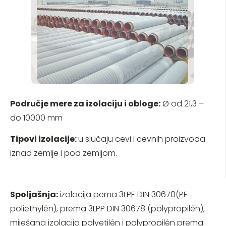
Područje mere za izolaciju i obloge:
Ø od 21,3 –
do 10000 mm
Tipovi izolacije:
u slučaju cevi i cevnih proizvoda
iznad zemlje i pod zemljom.
Spoljašnja:
izolacija pema 3LPE DIN 30670(PE
poliethylén), prema 3LPP DIN 30678 (polypropilén),
miješana izolacija polyetilén i polypropilén prema