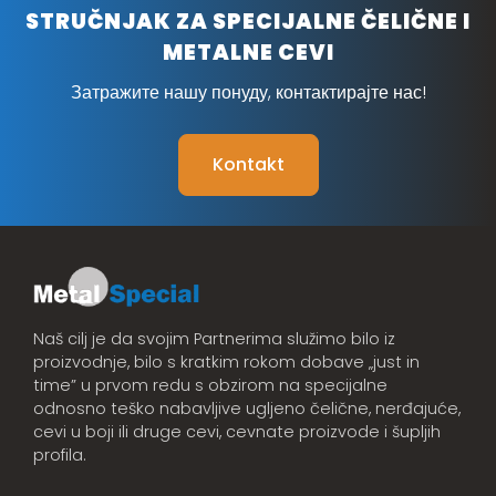
STRUČNJAK ZA SPECIJALNE ČELIČNE I
METALNE CEVI
Затражите нашу понуду, контактирајте нас!
Kontakt
Naš cilj je da svojim Partnerima služimo bilo iz
proizvodnje, bilo s kratkim rokom dobave „just in
time” u prvom redu s obzirom na specijalne
odnosno teško nabavljive ugljeno čelične, nerđajuće,
cevi u boji ili druge cevi, cevnate proizvode i šupljih
profila.