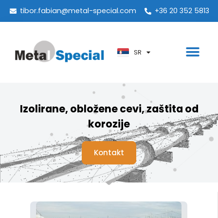
PT
tibor.fabian@metal-special.com
+36 20 352 5813
KO
ZH
SR
AR
Izolirane, obložene cevi, zaštita od
korozije
Kontakt