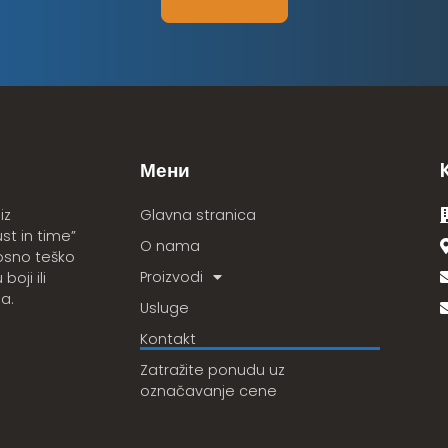
Мени
Glavna stranica
iz
st in time”
O nama
osno teško
Proizvodi
oji ili
la.
Usluge
Kontakt
Zatražite ponudu uz
označavanje cene