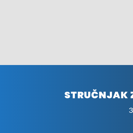
STRUČNJAK Z
З