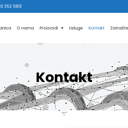
20 352 5813
ranica
O nama
Proizvodi
Usluge
Kontakt
Zatraži
Kontakt