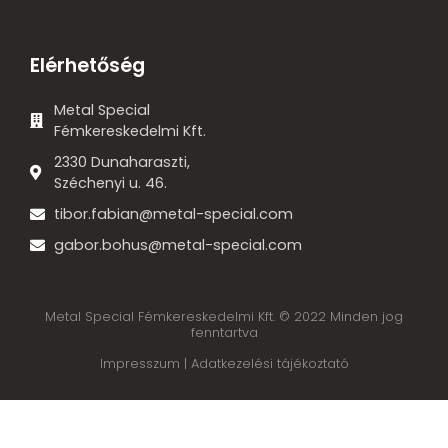
Elérhetőség
Metal Special
Fémkereskedelmi Kft.
2330 Dunaharaszti,
Széchenyi u. 46.
tibor.fabian@metal-special.com
gabor.bohus@metal-special.com
Metal Special Fémkereskedelmi Kft. © 2022 Minden jog
fenntartva
Impresszum |
Adatkezelési tájékoztató