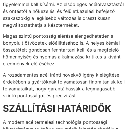
figyelemmel kell kísérni. Az elsődleges acélolvasztástól
és öntéstől a hőkezelési és felületkezelési befejező
szakaszokig a legkisebb változás is drasztikusan
megváltoztathatja a készterméket.
Magas szintű pontosság elérése elengedhetetlen a
bonyolult ötvözetek előállításához is. A helyes kémiai
összetételt gondosan fenntartani kell, és a megfelelő
hőmennyiség és nyomás alkalmazása kritikus a kívánt
eredmények eléréséhez.
A rozsdamentes acél iránti növekvő igény kielégítése
érdekében a gyártóknak folyamatosan finomítaniuk kell
folyamataikat, hogy garantálhassák a legmagasabb
szintű pontosságot és precizitást.
SZÁLLÍTÁSI HATÁRIDŐK
A modern acéltermelési technológia pontossági