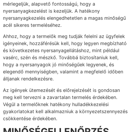
mérlegeljük, alapvető fontosságú, hogy a
nyersanyagkezelést is kezeljük. A hatékony
nyersanyagkezelés elengedhetetlen a magas minőségű
acél sikeres termeléséhez.
Ahhoz, hogy a termelők meg tudják felelni az ügyfelek
igényeinek, hozzáférésük kell, hogy legyen megbízható
és következetes nyersanyagellátáshoz, mint például
vasérc, szén és mészkő. Továbbá biztosítaniuk kell,
hogy a nyersanyagok jó minőségűek legyenek, és
elegendő mennyiségben, valamint a megfelelő időben
álljanak rendelkezésre.
Az igények ütemezését és előrejelzését is gondosan
meg kell tervezni a zavartalan termelés érdekében.
Végül a termelőknek hatékony hulladékkezelési
gyakorlatokat kell alkalmazniuk a környezetszennyezés
csökkentése érdekében.
MINŐSÉGELLENŐRZÉS