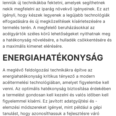
lenniük új technikákba fektetni, amelyek segíthetnek
nekik megfelelni az iparág növekvő igényeinek. Ez azt
igényli, hogy készek legyenek a legújabb technológiák
elfogadására és új megközelítések kísérletezésére a
termelés terén. A megfelelő beruházásokkal az
acélgyártók széles körű lehetőségeket nyithatnak meg
a hatékonyság növelésére, a hulladék csökkentésére és
a maximális kimenet elérésére.
ENERGIAHATÉKONYSÁG
A meglévő feldolgozási technikákra építve az
energiahatékonyság kritikus tényező a modern
acéltermelési technológiában, amelyet figyelembe kell
venni. Az optimális hatékonyság biztosítása érdekében
a termelést gondosan kell kezelni és valós időben kell
figyelemmel kísérni. Ez javított adatgyűjtési és -
elemzési módszereket igényel, mint például a gépi
tanulást, hogy azonosíthassuk a fejlesztésre váró