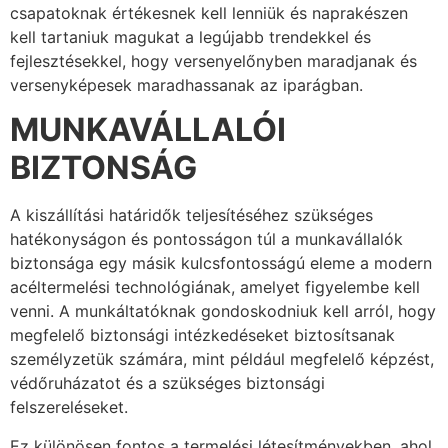
csapatoknak értékesnek kell lenniük és naprakészen
kell tartaniuk magukat a legújabb trendekkel és
fejlesztésekkel, hogy versenyelőnyben maradjanak és
versenyképesek maradhassanak az iparágban.
MUNKAVÁLLALÓI
BIZTONSÁG
A kiszállítási határidők teljesítéséhez szükséges
hatékonyságon és pontosságon túl a munkavállalók
biztonsága egy másik kulcsfontosságú eleme a modern
acéltermelési technológiának, amelyet figyelembe kell
venni. A munkáltatóknak gondoskodniuk kell arról, hogy
megfelelő biztonsági intézkedéseket biztosítsanak
személyzetük számára, mint például megfelelő képzést,
védőruházatot és a szükséges biztonsági
felszereléseket.
Ez különösen fontos a termelési létesítményekben, ahol