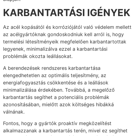
KARBANTARTÁSI IGÉNYEK
Az acél kopásától és korróziójától való védelem mellett
az acélgyártóknak gondoskodniuk kell arról is, hogy
termelési létesítményeik megfelelően karbantartottak
legyenek, minimalizálva ezzel a karbantartási
problémák okozta leállásokat.
A berendezések rendszeres karbantartása
elengedhetetlen az optimális teljesítmény, az
energiafogyasztás csökkentése és a leállások
minimalizálása érdekében. Továbbá, a megelőző
karbantartás segíthet a potenciális problémák
azonosításában, mielőtt azok költséges hibákká
válnának.
Fontos, hogy a gyártók proaktív megközelítést
alkalmazzanak a karbantartás terén, mivel ez segíthet