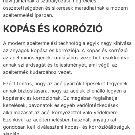
navigálhatnak a szabályozási megfelelés
összetettségében és sikeresek maradhatnak a modern
acéltermelési iparban.
KOPÁS ÉS KORRÓZIÓ
A modern acéltermelési technológia egyik nagy kihívása
az anyagok kopása és korróziója. A kopás és korrózió
az acél minőségének romlásához vezethet, csökkentve
annak szilárdságát és teljesítményét, ami végül az
acéltermék kudarcához vezet.
Ezért fontos, hogy az acélgyártók lépéseket tegyenek
annak biztosítására, hogy az acéluk ellenálló legyen a
kopásnak és korróziónak. Ez magában foglalhatja
kezelések, bevonatok és egyéb védőintézkedések
alkalmazását az acél környezettől való védelmére.
Ezenkívül az acéltermelésben használt anyagokat
gondosan kell kiválasztani kopás- és korrózióállóságuk
alapján.