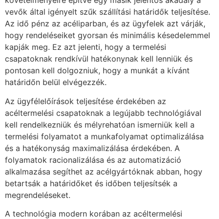
követelményeire építve egy másik jelentős akadály a
vevők által igényelt szűk szállítási határidők teljesítése.
Az idő pénz az acéliparban, és az ügyfelek azt várják,
hogy rendeléseiket gyorsan és minimális késedelemmel
kapják meg. Ez azt jelenti, hogy a termelési
csapatoknak rendkívül hatékonynak kell lenniük és
pontosan kell dolgozniuk, hogy a munkát a kívánt
határidőn belül elvégezzék.
Az ügyfélelőírások teljesítése érdekében az
acéltermelési csapatoknak a legújabb technológiával
kell rendelkezniük és mélyrehatóan ismerniük kell a
termelési folyamatot a munkafolyamat optimalizálása
és a hatékonyság maximalizálása érdekében. A
folyamatok racionalizálása és az automatizáció
alkalmazása segíthet az acélgyártóknak abban, hogy
betartsák a határidőket és időben teljesítsék a
megrendeléseket.
A technológia modern korában az acéltermelési