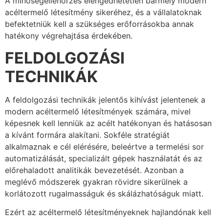
A minőségellenőrzés elengedhetetlen bármely modern
acéltermelő létesítmény sikeréhez, és a vállalatoknak
befektetniük kell a szükséges erőforrásokba annak
hatékony végrehajtása érdekében.
FELDOLGOZÁSI
TECHNIKÁK
A feldolgozási technikák jelentős kihívást jelentenek a
modern acéltermelő létesítmények számára, mivel
képesnek kell lenniük az acélt hatékonyan és hatásosan
a kívánt formára alakítani. Sokféle stratégiát
alkalmaznak e cél elérésére, beleértve a termelési sor
automatizálását, specializált gépek használatát és az
előrehaladott analitikák bevezetését. Azonban a
meglévő módszerek gyakran rövidre sikerülnek a
korlátozott rugalmasságuk és skálázhatóságuk miatt.
Ezért az acéltermelő létesítményeknek hajlandónak kell