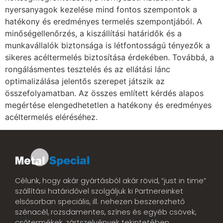
nyersanyagok kezelése mind fontos szempontok a
hatékony és eredményes termelés szempontjából. A
minőségellenőrzés, a kiszállítási határidők és a
munkavállalók biztonsága is létfontosságú tényezők a
sikeres acéltermelés biztosítása érdekében. Továbbá, a
rongálásmentes tesztelés és az ellátási lánc
optimalizálása jelentős szerepet játszik az
összefolyamatban. Az összes említett kérdés alapos
megértése elengedhetetlen a hatékony és eredményes
acéltermelés eléréséhez.
Célunk, hogy akár gyártásból akár rövid, “just in time”
szállítási határidővel szolgáljuk ki Partnereinket
elsősorban speciális, ill. nehezen beszerezhető
szénacél, rozsdamentes, színes és egyéb csövek,
csőtermékek, zártszelvények tekintetében.