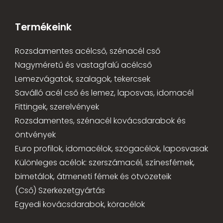
Termékeink
Rozsdamentes acélcső, szénacél cső
Nagyméretű és vastagfalú acélcső
Lemezvágatok, szalagok, tekercsek
Saválló acél cső és lemez, laposvas, idomacél
Fittingek, szerelvények
Rozsdamentes, szénacél kovácsdarabok és
öntvények
Euro profilok, idomacélok, szögacélok, laposvasak
Különleges acélok: szerszámacél, színesfémek,
bimetálok, átmeneti fémek és ötvözeteik
(Cső) Szerkezetgyártás
Egyedi kovácsdarabok, köracélok