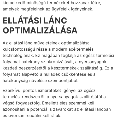
kiemelkedő minőségű termékeket hozzanak létre,
amelyek megfelelnek az ügyfeleik igényeinek.
ELLÁTÁSI LÁNC
OPTIMALIZÁLÁSA
Az ellátási lánc műveleteinek optimalizálása
kulcsfontosságú része a modern acéltermelési
technológiának. Ez magában foglalja az egész termelési
folyamat hatékony szinkronizálását, a nyersanyagok
kezdeti beszerzésétől a késztermékek szállításáig. Ez a
folyamat alapvető a hulladék csökkentése és a
hatékonyság növelése szempontjából.
Ezenkívül pontos ismereteket igényel az egész
termelési rendszerről, a nyersanyagok szállítójától a
végső fogyasztóig. Emellett éles szemmel kell
azonosítani a potenciális zavarokat az ellátási láncban
és gyorsan reagálni kell rájuk.