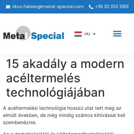
tibor.fabian@metal-special.com
+36 20 352 5813
PT
KO
ZH
HU
AR
15 akadály a modern
acéltermelés
technológiájában
A acéltermelési technológia hosszú utat tett meg az
elmúlt években, de még mindig számos kihívással kell
szembenéznie.
Az automatizációtól és költségmegfontolásoktól