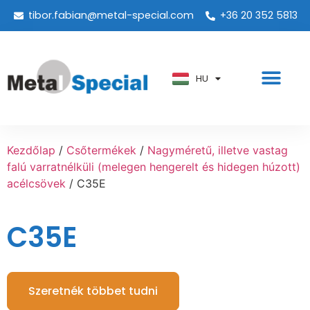
tibor.fabian@metal-special.com
+36 20 352 5813
PT
KO
ZH
HU
AR
Kezdőlap
/
Csőtermékek
/
Nagyméretű, illetve vastag
falú varratnélküli (melegen hengerelt és hidegen húzott)
acélcsövek
/ C35E
C35E
Szeretnék többet tudni