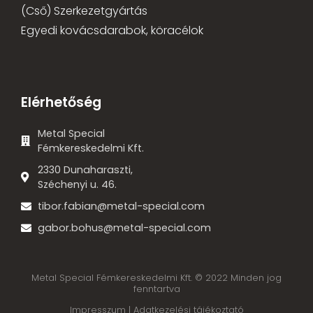
(Cső) Szerkezetgyártás
Egyedi kovácsdarabok, köracélok
Elérhetőség
Metal Special
Fémkereskedelmi Kft.
2330 Dunaharaszti,
Széchenyi u. 46.
tibor.fabian@metal-special.com
gabor.bohus@metal-special.com
Metal Special Fémkereskedelmi Kft. © 2022 Minden jog
fenntartva
Impresszum |
Adatkezelési tájékoztató