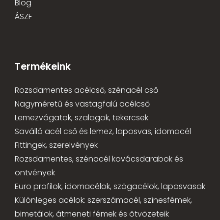
Blog
ÁSZF
Termékeink
Rozsdamentes acélcső, szénacél cső
Nagyméretű és vastagfalú acélcső
Lemezvágatok, szalagok, tekercsek
Saválló acél cső és lemez, laposvas, idomacél
Fittingek, szerelvények
Rozsdamentes, szénacél kovácsdarabok és
öntvények
Euro profilok, idomacélok, szögacélok, laposvasak
Különleges acélok: szerszámacél, színesfémek,
bimetálok, átmeneti fémek és ötvözeteik