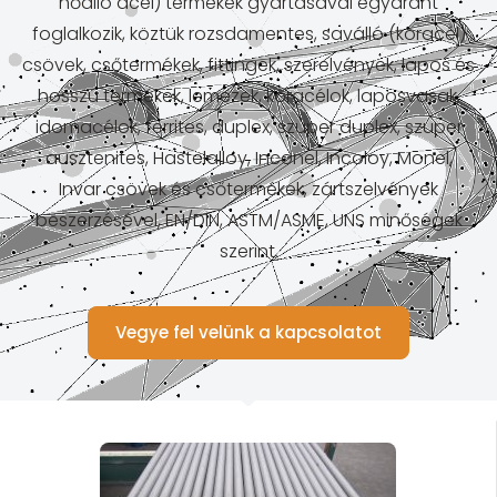
hőálló acél) termékek gyártásával egyaránt
foglalkozik, köztük rozsdamentes, saválló (koracél)
csövek, csőtermékek, fittingek, szerelvények, lapos és
hosszú termékek, lemezek, köracélok, laposvasak,
idomacélok, ferrites, duplex, szuper duplex, szuper
ausztenites, Hastelalloy, Inconel, Incoloy, Monel,
Invar csövek és csőtermékek, zártszelvények
beszerzésével, EN/DIN, ASTM/ASME, UNS minőségek
szerint.
Vegye fel velünk a kapcsolatot