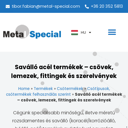
tibor.fabian@metal-special.com
+36 20 352 5813
PT
KO
ZH
HU
AR
Saválló acél termékek – csövek,
lemezek, fittingek és szerelvények
Home
»
Termékek
»
Csőtermékek
»
Csőtípusok,
csőtermékek felhasználás szerint
»
Saválló acél termékek
– csövek, lemezek, fittingek és szerelvények
Cégünk speciálisabb minőségű, illetve méretű
rozsdamentes és saválló (koracél/korrózióálló,