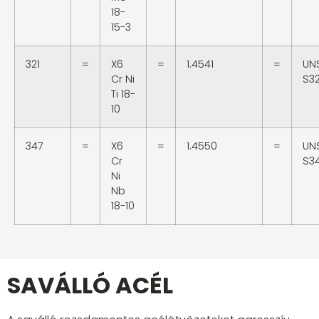
18-
15-3
321
=
X6
=
1.4541
=
UN
Cr Ni
S3
Ti 18-
10
347
=
X6
=
1.4550
=
UN
Cr
S3
Ni
Nb
18-10
SAVÁLLÓ ACÉL