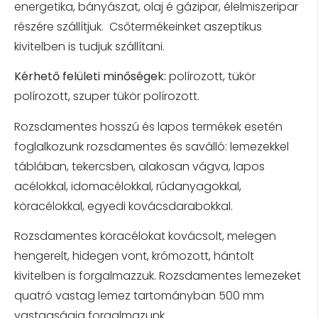
energetika, bányászat, olaj é gázipar, élelmiszeripar
részére szállítjuk. Csőtermékeinket aszeptikus
kivitelben is tudjuk szállítani.
Kérhető felületi minőségek:
polírozott, tükör
polírozott, szuper tükör polírozott.
Rozsdamentes hosszú és lapos termékek esetén
foglalkozunk rozsdamentes és saválló: lemezekkel
táblában, tekercsben, alakosan vágva, lapos
acélokkal, idomacélokkal, rúdanyagokkal,
köracélokkal, egyedi kovácsdarabokkal.
Rozsdamentes köracélokat kovácsolt, melegen
hengerelt, hidegen vont, krómozott, hántolt
kivitelben is forgalmazzuk. Rozsdamentes lemezeket
quatró vastag lemez tartományban 500 mm
vastagságig forgalmazunk.