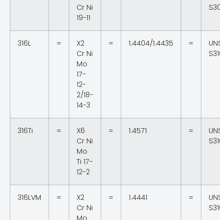
Cr Ni
S3
19-11
316L
=
X2
=
1.4404/1.4435
=
UN
Cr Ni
S3
Mo
17-
12-
2/18-
14-3
316Ti
=
X6
=
1.4571
=
UN
Cr Ni
S3
Mo
Ti 17-
12-2
316LVM
=
X2
=
1.4441
=
UN
Cr Ni
S31
Mo