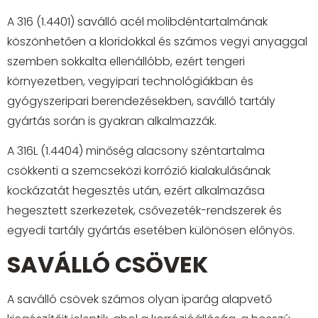
A 316 (1.4401) saválló acél molibdéntartalmának
köszönhetően a kloridokkal és számos vegyi anyaggal
szemben sokkalta ellenállóbb, ezért tengeri
környezetben, vegyipari technológiákban és
gyógyszeripari berendezésekben, saválló tartály
gyártás során is gyakran alkalmazzák.
A 316L (1.4404) minőség alacsony széntartalma
csökkenti a szemcseközi korrózió kialakulásának
kockázatát hegesztés után, ezért alkalmazása
hegesztett szerkezetek, csővezeték-rendszerek és
egyedi tartály gyártás esetében különösen előnyös.
SAVÁLLÓ CSÖVEK
A saválló csövek számos olyan iparág alapvető