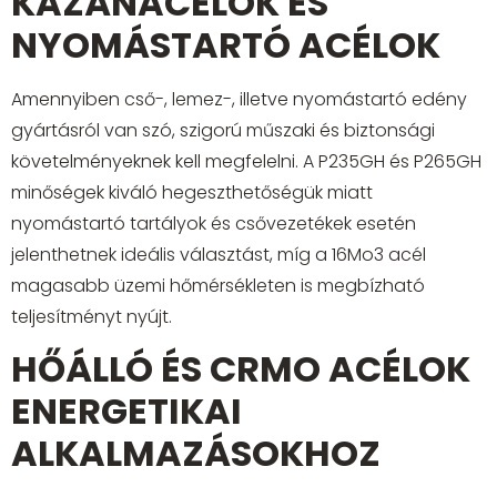
KAZÁNACÉLOK ÉS
NYOMÁSTARTÓ ACÉLOK
Amennyiben cső-, lemez-, illetve nyomástartó edény
gyártásról van szó, szigorú műszaki és biztonsági
követelményeknek kell megfelelni. A P235GH és P265GH
minőségek kiváló hegeszthetőségük miatt
nyomástartó tartályok és csővezetékek esetén
jelenthetnek ideális választást, míg a 16Mo3 acél
magasabb üzemi hőmérsékleten is megbízható
teljesítményt nyújt.
HŐÁLLÓ ÉS CRMO ACÉLOK
ENERGETIKAI
ALKALMAZÁSOKHOZ