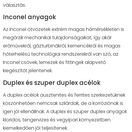
választás.
Inconel anyagok
Az Inconel ötvözetek extrém magas hőmérsékleten is
megőrzik mechanikai tulajdonságaikat, így akár
erőművekről, gázturbinákról, kemencékről és magas
hőterhelésű technológiai rendszerekről van szó, az
Inconel csövek, lemezek és fittingek alapvető
kiegészítőt jelentenek.
Duplex és szuper duplex acélok
A duplex acélok ausztenites és ferrites szerkezetüknek
köszönhetően nemcsak szilárdak, de a korróziónak is
igen jól ellenállnak. A duplex és szuper duplex anyagok
kloridos, tengervizes és vegyipari környezetben
kiemelkedően jól teljesítenek.