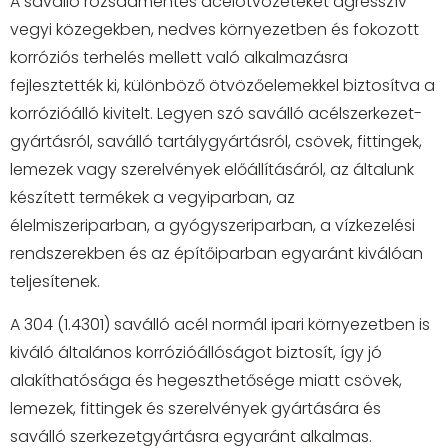
A saválló rozsdamentes acélötvözeteket agresszív
vegyi közegekben, nedves környezetben és fokozott
korróziós terhelés mellett való alkalmazásra
fejlesztették ki, különböző ötvözőelemekkel biztosítva a
korrózióálló kivitelt. Legyen szó saválló acélszerkezet-
gyártásról, saválló tartálygyártásról, csövek, fittingek,
lemezek vagy szerelvények előállításáról, az általunk
készített termékek a vegyiparban, az
élelmiszeriparban, a gyógyszeriparban, a vízkezelési
rendszerekben és az építőiparban egyaránt kiválóan
teljesítenek.
A 304 (1.4301) saválló acél normál ipari környezetben is
kiváló általános korrózióállóságot biztosít, így jó
alakíthatósága és hegeszthetősége miatt csövek,
lemezek, fittingek és szerelvények gyártására és
saválló szerkezetgyártásra egyaránt alkalmas.