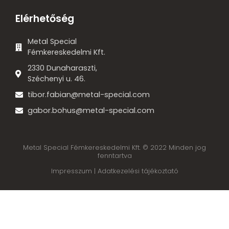
Elérhetőség
Metal Special
Fémkereskedelmi Kft.
2330 Dunaharaszti,
Széchenyi u. 46.
tibor.fabian@metal-special.com
gabor.bohus@metal-special.com
Metal Special Fémkereskedelmi Kft. © 2022 Minden jog
fenntartva
Impresszum |
Adatkezelési tájékoztató