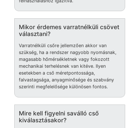
felhasználáshoz igazítva.
Mikor érdemes varratnélküli csövet
választani?
Varratnélküli csőre jellemzően akkor van
szükség, ha a rendszer nagyobb nyomásnak,
magasabb hőmérsékletnek vagy fokozott
mechanikai terhelésnek van kitéve. Ilyen
esetekben a cső méretpontossága,
falvastagsága, anyagminősége és szabvány
szerinti megfelelősége különösen fontos.
Mire kell figyelni saválló cső
kiválasztásakor?