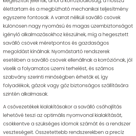
kiegészítőit jelentik, ahol a korrózióállóság, a hosszú
élettartam és a megbízható mechanikai teljesítmény
egyszerre fontosak. A varrat nélküli saválló csövek
különösen nagy nyomású és magas üzembiztonságot
igénylő alkalmazásokhoz készülnek, míg a hegesztett
saválló csövek méretpontos és gazdaságos
megoldást kínálnak. Nyomástartó rendszerek
esetében a saválló csövek ellenállnak a korróziónak, jól
viselik a folyamatos üzemi terhelést, és számos
szabvány szerinti minőségben érhetők el, így
folyadékok, gázok vagy gőz biztonságos szállítására
szintén alkalmasak.
A csővezetékek kialakításakor a saválló csőhajlítás
lehetővé teszi az optimális nyomvonal kialakítását,
csökkentve a szükséges idomok számát és a rendszer
veszteségeit. Összetettebb rendszerekben a precíz