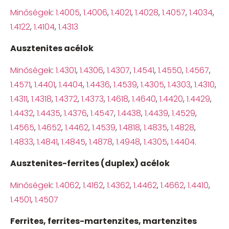
Minőségek
:
1.4005
,
1.4006
,
1.4021
,
1.4028
,
1.4057
,
1.4034
,
1.4122
,
1.4104
,
1.4313
Ausztenites acélok
Minőségek
:
1.4301
,
1.4306
,
1.4307
,
1.4541
,
1.4550
,
1.4567
,
1.4571
,
1.4401
,
1.4404
,
1.4436
,
1.4539
,
1.4305
,
1.4303
,
1.4310
,
1.4311
,
1.4318
,
1.4372
,
1.4373
,
1.4618
,
1.4640
,
1.4420
,
1.4429
,
1.4432
,
1.4435
,
1.4376
,
1.4547
,
1.4438
,
1.4439
,
1.4529
,
1.4565
,
1.4652
,
1.4462
,
1.4539
,
1.4818
,
1.4835
,
1.4828
,
1.4833
,
1.4841
,
1.4845
,
1.4878
,
1.4948
,
1.4305
,
1.4404
.
Ausztenites-ferrites (duplex) acélok
Minőségek
:
1.4062
,
1.4162
,
1.4362
,
1.4462
,
1.4662
,
1.4410
,
1.4501
,
1.4507
Ferrites, ferrites-martenzites, martenzites