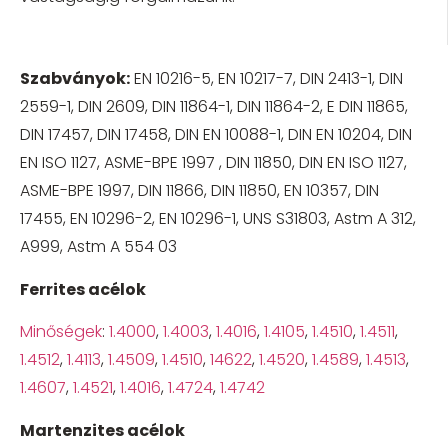
Szabványok:
EN 10216-5, EN 10217-7, DIN 2413-1, DIN
2559-1, DIN 2609, DIN 11864-1, DIN 11864-2, E DIN 11865,
DIN 17457, DIN 17458, DIN EN 10088-1, DIN EN 10204, DIN
EN ISO 1127, ASME-BPE 1997 , DIN 11850, DIN EN ISO 1127,
ASME-BPE 1997, DIN 11866, DIN 11850, EN 10357, DIN
17455, EN 10296-2, EN 10296-1, UNS S31803, Astm A 312,
A999, Astm A 554 03
Ferrites acélok
Minőségek
:
1.4000
,
1.4003
,
1.4016
,
1.4105
,
1.4510
,
1.4511
,
1.4512
,
1.4113
,
1.4509
,
1.4510
,
14622
,
1.4520
,
1.4589
,
1.4513
,
1.4607
,
1.4521
,
1.4016
,
1.4724
,
1.4742
Martenzites acélok