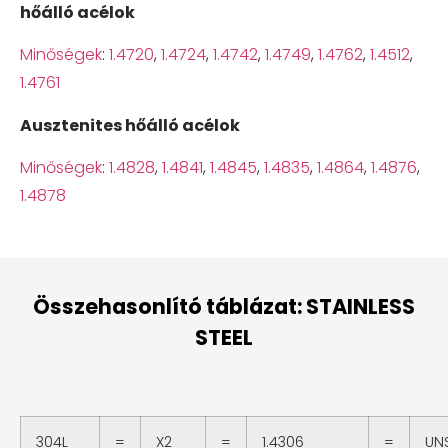
hőálló acélok
Minőségek
:
1.4720
,
1.4724
,
1.4742
,
1.4749
,
1.4762
,
1.4512
,
1.4761
Ausztenites hőálló acélok
Minőségek
:
1.4828
,
1.4841
,
1.4845
,
1.4835
,
1.4864
,
1.4876
,
1.4878
Összehasonlító táblázat: STAINLESS
STEEL
304L
=
X2
=
1.4306
=
UN