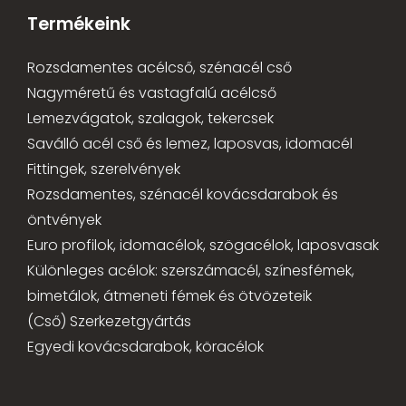
Termékeink
Rozsdamentes acélcső, szénacél cső
Nagyméretű és vastagfalú acélcső
Lemezvágatok, szalagok, tekercsek
Saválló acél cső és lemez, laposvas, idomacél
Fittingek, szerelvények
Rozsdamentes, szénacél kovácsdarabok és
öntvények
Euro profilok, idomacélok, szögacélok, laposvasak
Különleges acélok: szerszámacél, színesfémek,
bimetálok, átmeneti fémek és ötvözeteik
(Cső) Szerkezetgyártás
Egyedi kovácsdarabok, köracélok