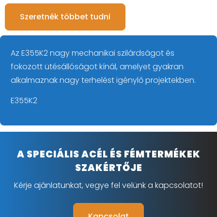
Szeretnék többet tudni
Az E355K2 nagy mechanikai szilárdságot és
fokozott ütésállóságot kínál, amelyet gyakran
alkalmaznak nagy terhelést igénylő projektekben.
E355K2
A SPECIÁLIS ACÉL ÉS FÉMTERMÉKEK
SZAKÉRTŐJE
Kérje ajánlatunkat, vegye fel velünk a kapcsolatot!
Kapcsolat