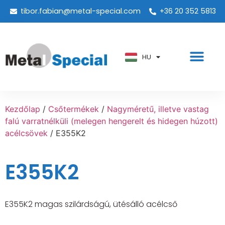
tibor.fabian@metal-special.com
+36 20 352 5813
PT
KO
ZH
HU
AR
Kezdőlap
/
Csőtermékek
/
Nagyméretű, illetve vastag
falú varratnélküli (melegen hengerelt és hidegen húzott)
acélcsövek
/ E355K2
E355K2
E355K2 magas szilárdságú, ütésálló acélcső