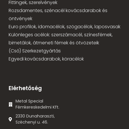
Fittingek, szerelvények
Rozsdamentes, szénacél kovácsdarabok és
öntvények
Euro profilok, idomacélok, szögacélok, laposvasak
Különleges acélok: szerszámacél, színesfémek,
bimetálok, átmeneti fémek és ötvözeteik
(Cső) Szerkezetgyártás
Egyedi kovácsdarabok, köracélok
Elérhetőség
Metal Special
Fémkereskedelmi Kft.
2330 Dunaharaszti,
Széchenyi u. 46.