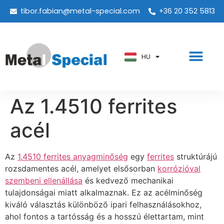
tibor.fabian@metal-special.com
+36 20 352 5813
PT
KO
ZH
HU
AR
Az 1.4510 ferrites
acél
Az
1.4510 ferrites anyagminőség
egy
ferrites
struktúrájú
rozsdamentes acél, amelyet elsősorban
korrózióval
szembeni ellenállása
és kedvező mechanikai
tulajdonságai miatt alkalmaznak. Ez az acélminőség
kiváló választás különböző ipari felhasználásokhoz,
ahol fontos a tartósság és a hosszú élettartam, mint