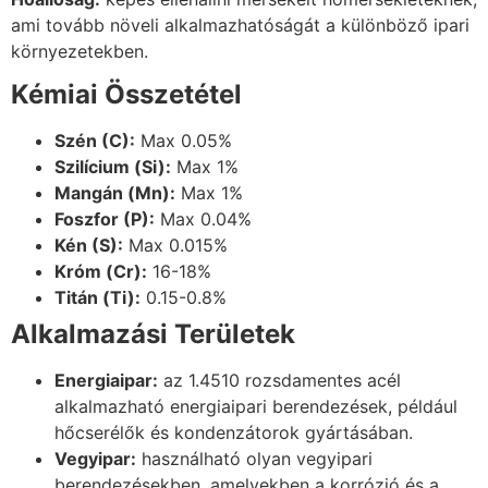
ami tovább növeli alkalmazhatóságát a különböző ipari
környezetekben.
Kémiai Összetétel
Szén (C):
Max 0.05%
Szilícium (Si):
Max 1%
Mangán (Mn):
Max 1%
Foszfor (P):
Max 0.04%
Kén (S):
Max 0.015%
Króm (Cr):
16-18%
Titán (Ti):
0.15-0.8%
Alkalmazási Területek
Energiaipar:
az 1.4510 rozsdamentes acél
alkalmazható energiaipari berendezések, például
hőcserélők és kondenzátorok gyártásában.
Vegyipar:
használható olyan vegyipari
berendezésekben, amelyekben a korrózió és a