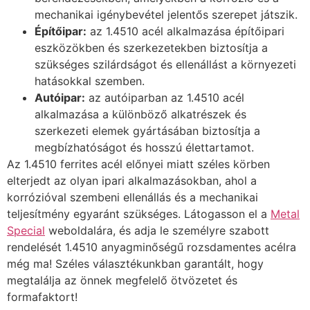
mechanikai igénybevétel jelentős szerepet játszik.
Építőipar:
az 1.4510 acél alkalmazása építőipari
eszközökben és szerkezetekben biztosítja a
szükséges szilárdságot és ellenállást a környezeti
hatásokkal szemben.
Autóipar:
az autóiparban az 1.4510 acél
alkalmazása a különböző alkatrészek és
szerkezeti elemek gyártásában biztosítja a
megbízhatóságot és hosszú élettartamot.
Az 1.4510 ferrites acél előnyei miatt széles körben
elterjedt az olyan ipari alkalmazásokban, ahol a
korrózióval szembeni ellenállás és a mechanikai
teljesítmény egyaránt szükséges. Látogasson el a
Metal
Special
weboldalára, és adja le személyre szabott
rendelését 1.4510 anyagminőségű rozsdamentes acélra
még ma! Széles választékunkban garantált, hogy
megtalálja az önnek megfelelő ötvözetet és
formafaktort!