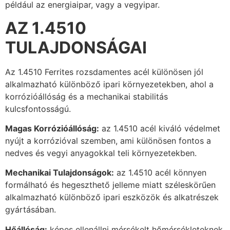
például az energiaipar, vagy a vegyipar.
AZ 1.4510
TULAJDONSÁGAI
Az 1.4510 Ferrites rozsdamentes acél különösen jól
alkalmazható különböző ipari környezetekben, ahol a
korrózióállóság és a mechanikai stabilitás
kulcsfontosságú.
Magas Korrózióállóság:
az 1.4510 acél kiváló védelmet
nyújt a korrózióval szemben, ami különösen fontos a
nedves és vegyi anyagokkal teli környezetekben.
Mechanikai Tulajdonságok:
az 1.4510 acél könnyen
formálható és hegeszthető jelleme miatt széleskörűen
alkalmazható különböző ipari eszközök és alkatrészek
gyártásában.
Hőállóság:
képes ellenállni mérsékelt hőmérsékleteknek,