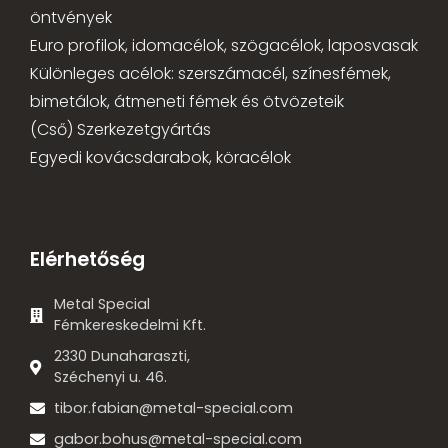
öntvények
Euro profilok, idomacélok, szögacélok, laposvasak
Különleges acélok: szerszámacél, színesfémek,
bimetálok, átmeneti fémek és ötvözeteik
(Cső) Szerkezetgyártás
Egyedi kovácsdarabok, köracélok
Elérhetőség
Metal Special
Fémkereskedelmi Kft.
2330 Dunaharaszti,
Széchenyi u. 46.
tibor.fabian@metal-special.com
gabor.bohus@metal-special.com