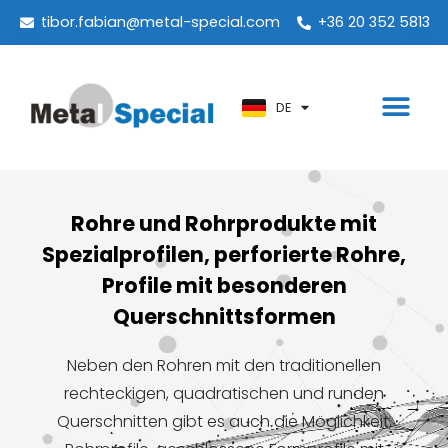
PT
tibor.fabian@metal-special.com
+36 20 352 5813
KO
ZH
DE
AR
Rohre und Rohrprodukte mit
Spezialprofilen, perforierte Rohre,
Profile mit besonderen
Querschnittsformen
Neben den Rohren mit den traditionellen
rechteckigen, quadratischen und runden
Querschnitten gibt es auch die Möglichkeit,