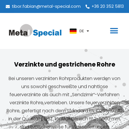
PT
tibor.fabian@metal-special.com
+36 20 352 5813
KO
ZH
DE
AR
Verzinkte und gestrichene Rohre
Bei unseren verzinkten Rohrprodukten werden von
uns sowohl geschweißte und nahtlose
feuerverzinkte als auch mit „Sendzimir“-Verfahren
verzinkte Rohre vertrieben. Unsere feuerverzinkten
Rohre, gefertigt nach dem Standard EN 10255/10240
in der Qualität E195T, im Maßbereich 17,2-5000 mm,
sind typischerweise für Wasserleitungen