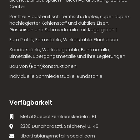
Bleche, Bänder, Spulen – Blechverarbeitung; Service-
Center
Rostfrei – austenitisch, ferritisch, duplex, super duplex,
hochlegierter Kohlenstoff und duktiles Eisen,
Gusseisen und Schmiedeteile mit Kugelgraphit
Euro Profile, Formstähle, Winkelstähle, Flacheisen
Sonderstähle, Werkzeugstähle, Buntmetalle,
Bimetalle, Übergangsmetalle und ihre Legierungen
Bau von (Rohr)konstruktionen
Individuelle Schmiedestücke; Rundstähle
Verfügbarkeit
Metal Special Fémkereskedelmi Bt.
2330 Dunaharaszti, Széchenyi u. 46.
tibor.fabian@metal-special.com