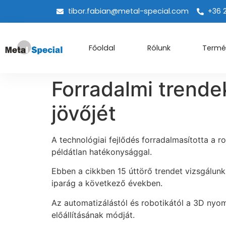
tibor.fabian@metal-special.com
+36 
Főoldal
Rólunk
Termé
Forradalmi trende
jövőjét
A technológiai fejlődés forradalmasította a
példátlan hatékonysággal.
Ebben a cikkben 15 úttörő trendet vizsgálunk 
iparág a következő években.
Az automatizálástól és robotikától a 3D nyom
előállításának módját.