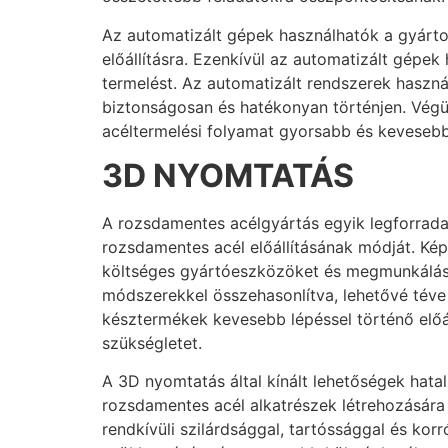
Az automatizált gépek használhatók a gyárto
előállításra. Ezenkívül az automatizált gépe
termelést. Az automatizált rendszerek haszná
biztonságosan és hatékonyan történjen. Végül
acéltermelési folyamat gyorsabb és kevesebb
3D NYOMTATÁS
A rozsdamentes acélgyártás egyik legforradal
rozsdamentes acél előállításának módját. Képe
költséges gyártóeszközöket és megmunkálást
módszerekkel összehasonlítva, lehetővé tév
késztermékek kevesebb lépéssel történő előá
szükségletet.
A 3D nyomtatás által kínált lehetőségek hat
rozsdamentes acél alkatrészek létrehozására
rendkívüli szilárdsággal, tartóssággal és ko