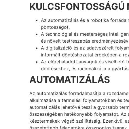
KULCSFONTOSSÁGÚ 
Az automatizálás és a robotika forradal
pontosságot.
A technológiai és mesterséges intellige
és növelt testreszabás eredményezéséve
A digitalizáció és az adatvezérelt folya
informált döntéshozatal érdekében a r
Az előrehaladott anyagok és viselhető t
döntésekhez, és racionalizálja a gyártás
AUTOMATIZÁLÁS
Az automatizálás forradalmasítja a rozsdame
alkalmazása a termelési folyamatokban és tec
automatizálás lehetővé teszi a gyorsabb term
összességében hatékonyabb folyamatot. Az au
késztermékek végső szállításáig. Ezenkívül a
összetettebb feladatokra összpontosítsanak.