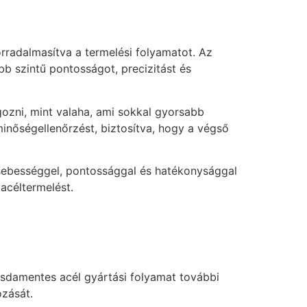
orradalmasítva a termelési folyamatot. Az
b szintű pontosságot, precizitást és
zni, mint valaha, ami sokkal gyorsabb
inőségellenőrzést, biztosítva, hogy a végső
n sebességgel, pontossággal és hatékonysággal
acéltermelést.
ozsdamentes acél gyártási folyamat további
zását.