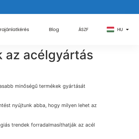
PT
KO
ZH
HU
AR
rajánlatkérés
Blog
ÁSZF
k az acélgyártás
agasabb minőségű termékek gyártását
ntést nyújtunk abba, hogy milyen lehet az
giás trendek forradalmasíthatják az acél