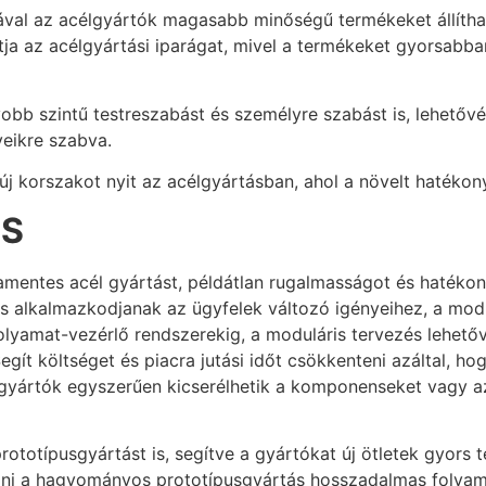
sával az acélgyártók magasabb minőségű termékeket állít
atja az acélgyártási iparágat, mivel a termékeket gyorsabba
yobb szintű testreszabást és személyre szabást is, lehetőv
yeikre szabva.
a új korszakot nyit az acélgyártásban, ahol a növelt hatéko
ÉS
amentes acél gyártást, példátlan rugalmasságot és hatékon
s alkalmazkodjanak az ügyfelek változó igényeihez, a modul
folyamat-vezérlő rendszerekig, a moduláris tervezés lehet
egít költséget és piacra jutási időt csökkenteni azáltal, h
a gyártók egyszerűen kicserélhetik a komponenseket vagy 
rototípusgyártást is, segítve a gyártókat új ötletek gyors
épni a hagyományos prototípusgyártás hosszadalmas folyam