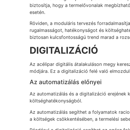
biztosítja, hogy a termelővonalak megbízható
esetén.
Röviden, a moduláris tervezés forradalmasí
rugalmasságot, hatékonyságot és költséghat
biztosan kulcsfontosságú trend marad a roz
DIGITALIZÁCIÓ
Az acélipar digitális átalakuláson megy keres
módjára. Ez a digitalizáció felé való elmozd
Az automatizálás előnyei
Az automatizálás és a digitalizáció erejének 
költséghatékonyságból.
Az automatizálás segíthet a folyamatok racio
a költségek csökkentésében, a termelési se
Ráadásul a digitalizáció segíthet az egész f