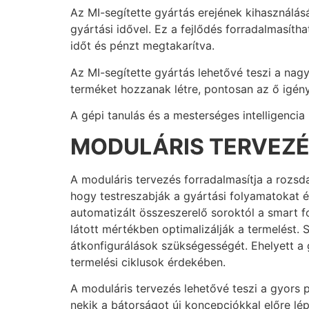
Az MI-segítette gyártás erejének kihasználá
gyártási idővel. Ez a fejlődés forradalmasíth
időt és pénzt megtakarítva.
Az MI-segítette gyártás lehetővé teszi a nag
terméket hozzanak létre, pontosan az ő igén
A gépi tanulás és a mesterséges intelligenci
MODULÁRIS TERVEZ
A moduláris tervezés forradalmasítja a rozsd
hogy testreszabják a gyártási folyamatokat é
automatizált összeszerelő soroktól a smart 
látott mértékben optimalizálják a termelést. S
átkonfigurálások szükségességét. Ehelyett 
termelési ciklusok érdekében.
A moduláris tervezés lehetővé teszi a gyors p
nekik a bátorságot új koncepciókkal előre l