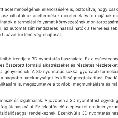
tt acél minőségének ellenőrzésére is, biztosítva, hogy cs
k használhatók az acéltermékek méretének és formájának mé
lhatók a termelési folyamat környezetének monitorozására 
, az automatizált rendszerek használhatók a termelési seb
 hibával történő végrehajtását.
mibb trendje a 3D nyomtatás használata. Ez a csúcstechnol
s összetett formájú alkatrészeket és részletes részleteket
 igényelnének. A 3D nyomtatás sokkal gyorsabb termelés
e a nagyobb hatékonyságot és költségmegtakarítást. Ráadá
llítására is, megszüntetve a további megmunkálásra és más
almasak és izgalmasak. A jövőben a 3D nyomtatást egyedi g
 fogják használni. Ez jelentős előrelépéseket eredményezh
rrózióállósággal rendelkeznek. Ezenkívül a 3D nyomtatás ha