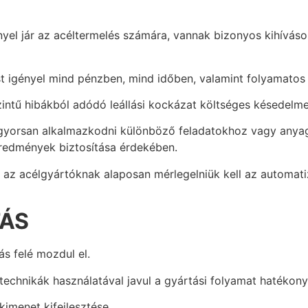
yel jár az acéltermelés számára, vannak bizonyos kihíváso
st igényel mind pénzben, mind időben, valamint folyamatos
zintű hibákból adódó leállási kockázat költséges késedelm
yorsan alkalmazkodni különböző feladatokhoz vagy anyag
redmények biztosítása érdekében.
 acélgyártóknak alaposan mérlegelniük kell az automatizál
TÁS
ás felé mozdul el.
 technikák használatával javul a gyártási folyamat hatékon
imenet kifejlesztése.