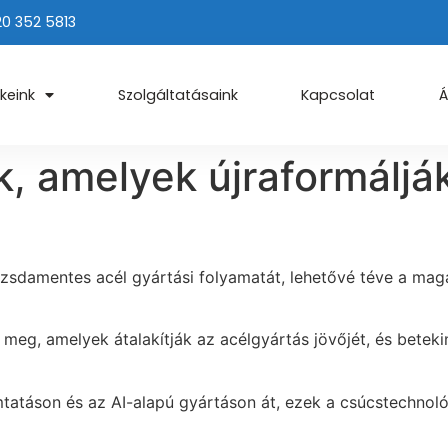
20 352 5813
keink
Szolgáltatásaink
Kapcsolat
Á
k, amelyek újraformáljá
 rozsdamentes acél gyártási folyamatát, lehetővé téve a m
meg, amelyek átalakítják az acélgyártás jövőjét, és beteki
tatáson és az AI-alapú gyártáson át, ezek a csúcstechnoló