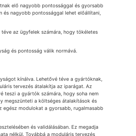
hatnak elő nagyobb pontossággal és gyorsabb
n és nagyobb pontossággal lehet előállítani,
é téve az ügyfelek számára, hogy tökéletes
nyság és pontosság válik normává.
yságot kínálva. Lehetővé téve a gyártóknak,
áris tervezés átalakítja az iparágat. Az
ővé teszi a gyártók számára, hogy soha nem
ogy megszünteti a költséges átalakítások és
az egész modulokat a gyorsabb, rugalmasabb
 tesztelésében és validálásában. Ez megadja
ata nélkül. Továbbá a moduláris tervezés