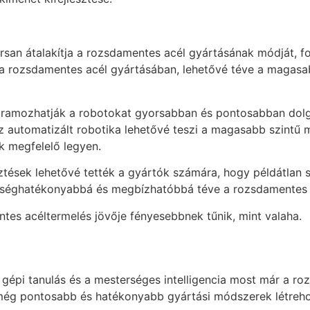
orsan átalakítja a rozsdamentes acél gyártásának módját, f
 a rozsdamentes acél gyártásában, lehetővé téve a magasab
gramozhatják a robotokat gyorsabban és pontosabban dolgo
 automatizált robotika lehetővé teszi a magasabb szintű m
 megfelelő legyen.
sztések lehetővé tették a gyártók számára, hogy példátla
öltséghatékonyabbá és megbízhatóbbá téve a rozsdamentes 
ntes acéltermelés jövője fényesebbnek tűnik, mint valaha.
a gépi tanulás és a mesterséges intelligencia most már a r
 még pontosabb és hatékonyabb gyártási módszerek létreho