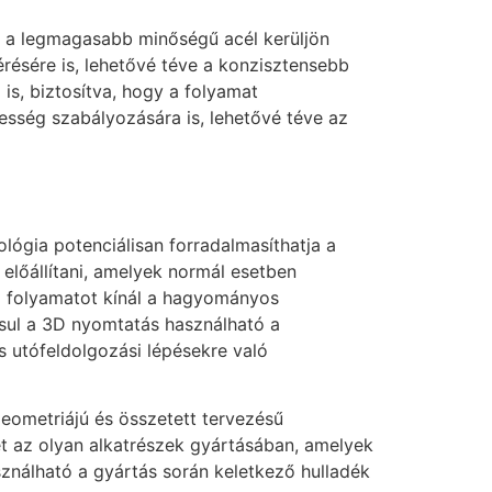
ak a legmagasabb minőségű acél kerüljön
résére is, lehetővé téve a konzisztensebb
is, biztosítva, hogy a folyamat
esség szabályozására is, lehetővé téve az
ógia potenciálisan forradalmasíthatja a
 előállítani, amelyek normál esetben
i folyamatot kínál a hagyományos
sul a 3D nyomtatás használható a
 utófeldolgozási lépésekre való
eometriájú és összetett tervezésű
et az olyan alkatrészek gyártásában, amelyek
sználható a gyártás során keletkező hulladék