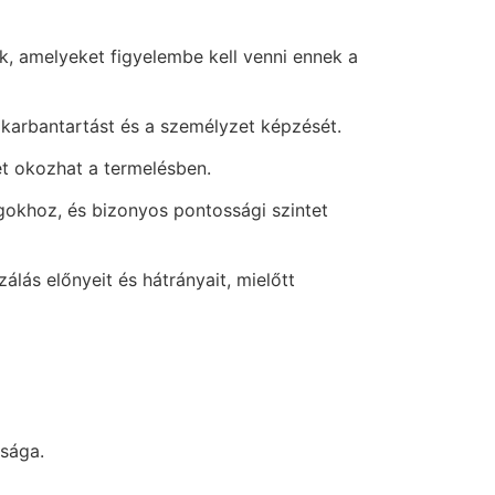
k, amelyeket figyelembe kell venni ennek a
 karbantartást és a személyzet képzését.
et okozhat a termelésben.
okhoz, és bizonyos pontossági szintet
ás előnyeit és hátrányait, mielőtt
ysága.