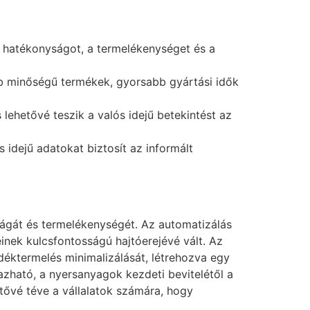
a hatékonyságot, a termelékenységet és a
abb minőségű termékek, gyorsabb gyártási idők
 lehetővé teszik a valós idejű betekintést az
 idejű adatokat biztosít az informált
ságát és termelékenységét. Az automatizálás
nek kulcsfontosságú hajtóerejévé vált. Az
déktermelés minimalizálását, létrehozva egy
zható, a nyersanyagok kezdeti bevitelétől a
tővé téve a vállalatok számára, hogy