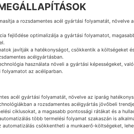
MEGÁLLAPÍTÁSOK
masítja a rozsdamentes acél gyártási folyamatát, növelve 
ncia fejlődése optimalizálja a gyártási folyamatot, magas
l.
matok javítják a hatékonyságot, csökkentik a költségeket és
ozsdamentes acélgyártásban.
echnológia használata növeli a gyártási képességeket, valós
i folyamatot az acéliparban.
ntes acél gyártási folyamatát, növelve az iparág hatékony
hnológiákban a rozsdamentes acélgyártás jövőbeli trendjei
elési ciklusokat, a magasabb pontossági rátákat és a hulla
tomatizálás több termelési folyamat szakaszán is alkalma
z automatizálás csökkentheti a munkaerő-költségeket, lehe