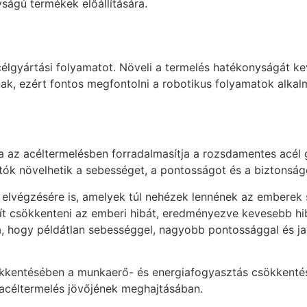
ágú termékek előállítására.
élgyártási folyamatot. Növeli a termelés hatékonyságát ke
nnak, ezért fontos megfontolni a robotikus folyamatok alk
ása az acéltermelésben forradalmasítja a rozsdamentes acé
tók növelhetik a sebességet, a pontosságot és a biztonság
 elvégzésére is, amelyek túl nehézek lennének az emberek 
ít csökkenteni az emberi hibát, eredményezve kevesebb hib
, hogy példátlan sebességgel, nagyobb pontossággal és jav
ökkentésében a munkaerő- és energiafogyasztás csökkentés
acéltermelés jövőjének meghajtásában.