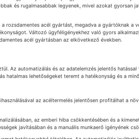
bbak és rugalmasabbak legyenek, mivel azokat gyorsan javí
tja a rozsdamentes acél gyártást, megadva a gyártóknak a
ékonyságot. Változó ügyféligényekhez való gyors alkalmaz
sdamentes acél gyártásban az elkövetkező években.
ztül. Az automatizálás és az adatelemzés jelentős hatással
ulás hatalmas lehetőségeket teremt a hatékonyság és a min
kihasználásával az acéltermelés jelentősen profitálhat a n
nalizálásában, az emberi hiba csökkentésében és a kimenet
bességek javításában és a manuális munkaerő igényének cs
olyamat hatékonyabbá tételében. Az automatizálás javíthat