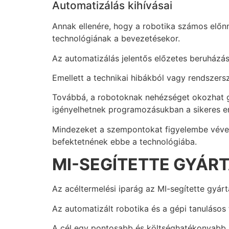
Automatizálás kihívásai
Annak ellenére, hogy a robotika számos előnn
technológiának a bevezetésekor.
Az automatizálás jelentős előzetes beruházá
Emellett a technikai hibákból vagy rendszers
Továbbá, a robotoknak nehézséget okozhat g
igényelhetnek programozásukban a sikeres e
Mindezeket a szempontokat figyelembe véve az
befektetnének ebbe a technológiába.
MI-SEGÍTETTE GYÁR
Az acéltermelési iparág az MI-segítette gyárt
Az automatizált robotika és a gépi tanulásos
A cél egy pontosabb és költséghatékonyabb k