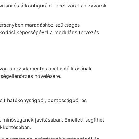
tani és átkonfigurálni lehet váratlan zavarok
 versenyben maradáshoz szükséges
kodási képességével a moduláris tervezés
 van a rozsdamentes acél előállításának
őségellenőrzés növelésére.
övelt hatékonyságból, pontosságból és
 minőségének javításában. Emellett segíthet
ökkentésében.
ja a nyersanyag-számítások pontosságát és