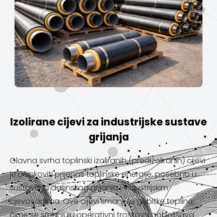
Izolirane cijevi za industrijske sustave
grijanja
Glavna svrha toplinski izoliranih (predizoliranih) cijevi
je učinkoviti prijenos toplinske energije, posebno u
sustavima daljinskog grijanja i industrijskim
cjevovodima. Ove cijevi smanjuju gubitke topline,
čime se smanjuju operativni troškovi i poboljšava