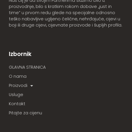
Naš cilj je da svojim Partnerima služimo bilo iz
proizvodnje, bilo s kratkim rokom dobave „just in
time” u prvom redu glede na specijalne odnosno
teško nabavljive ugljeno čelične, nehrđajuće, cijevi u
boji ili druge cijevi, cijevnate proizvode i šupljih profila.
Izbornik
GLAVNA STRANICA
O nama
Proizvodi
Usluge
Kontakt
Pitajte za cijenu