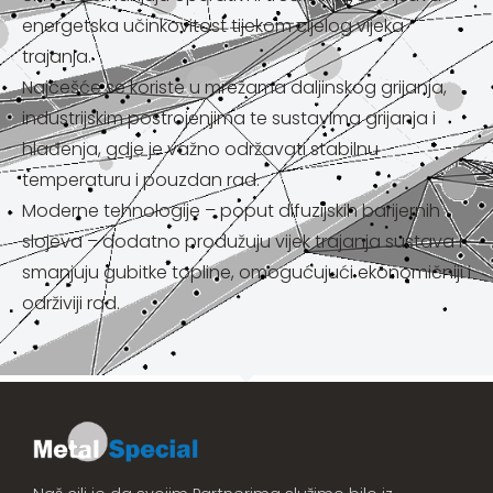
energetska učinkovitost tijekom cijelog vijeka
trajanja.
Najčešće se koriste u mrežama daljinskog grijanja,
industrijskim postrojenjima te sustavima grijanja i
hlađenja, gdje je važno održavati stabilnu
temperaturu i pouzdan rad.
Moderne tehnologije – poput difuzijskih barijernih
slojeva – dodatno produžuju vijek trajanja sustava i
smanjuju gubitke topline, omogućujući ekonomičniji i
održiviji rad.