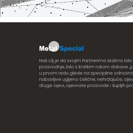
Naš cilj je da svojim Partnerima služimo bilo 
proizvodnje, bilo s kratkim rokom dobave „ju
u prvom redu glede na specijalne odnosno
nabavljive ugljeno čelične, nehrđajuće, cijevi 
druge cijevi, cijevnate proizvode i šupljih prof