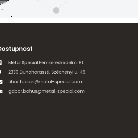
Dostupnost
Metal Special Fémkereskedelmi Bt.
2330 Dunaharaszti, Széchenyi u. 46.
tibor.fabian@metal-special.com
gabor.bohus@metal-special.com