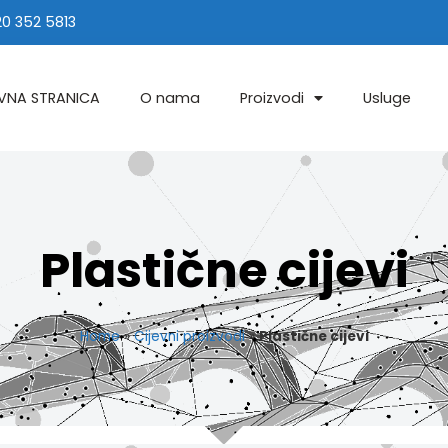
20 352 5813
VNA STRANICA
O nama
Proizvodi
Usluge
Plastične cijevi
Home
»
Cijevni proizvodi
»
Plastične cijevi