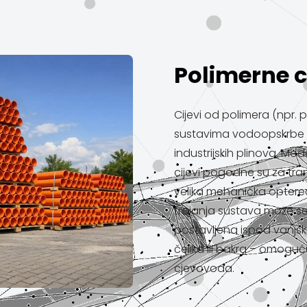
Polimerne c
Cijevi od polimera (npr. po
sustavima vodoopskrbe (
industrijskih plinova. Mod
cijevi pogodne su za tra
velika mehanička optereć
trajanja sustava može se 
postavljena ispod vanjsk
čelika ili bakra – omogu
cjevovoda.