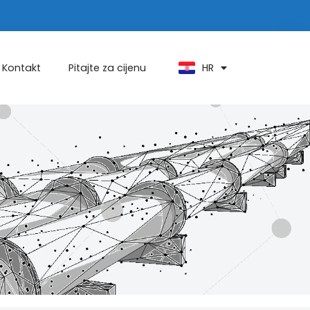
PT
KO
ZH
HR
AR
Kontakt
Pitajte za cijenu