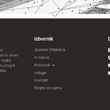
Izbornik
GLAVNA STRANICA
iz
st in time”
O nama
 teško
Proizvodi
u boji ili
ila.
Usluge
Kontakt
Pitajte za cijenu