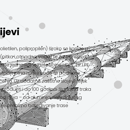
ijevi
lietilen, polipropilen) široko se koriste u
pitka i otpadna voda) te za transport
erne jednoslojne i višeslojne HDPE, PP i PE
nsport plina i pitke vode te podnose
enja. Uz dodatne zaštitne slojeve vijek
produžiti i do 100 godina. Signalna traka
og sloja – od aluminija, nehrđajućeg
ćuje precizno određivanje trase