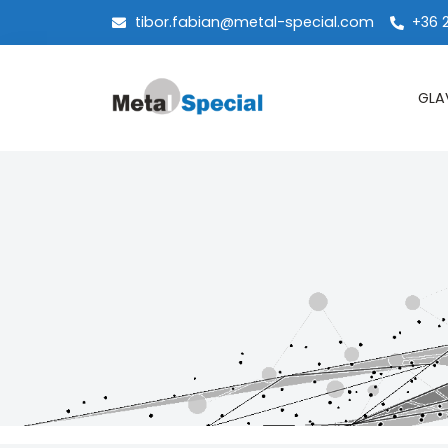
tibor.fabian@metal-special.com
+36 
GLA