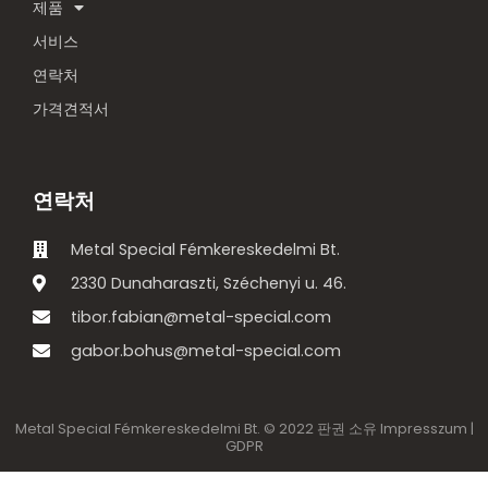
제품
서비스
연락처
가격견적서
연락처
Metal Special Fémkereskedelmi Bt.
2330 Dunaharaszti, Széchenyi u. 46.
tibor.fabian@metal-special.com
gabor.bohus@metal-special.com
Metal Special Fémkereskedelmi Bt. © 2022 판권 소유 Impresszum |
GDPR