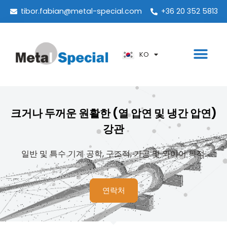
ES
tibor.fabian@metal-special.com
+36 20 352 5813
PT
ZH
KO
AR
크거나 두꺼운 원활한 (열 압연 및 냉간 압연)
강관
일반 및 특수 기계 공학, 구조적, 가공 및 와이어 목적.
연락처