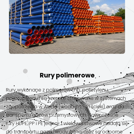
Rury polimerowe
Rury wykonane z polimerów (np. polietylenu,
polipropylenu) są szeroko stosowane w systemach
zaopatrzenia w wodę (woda pitna i ścieki) oraz do
transportu gazów przemysłowych. Nowoczesne
rury HDPE, PP i PE jedno- i wielowarstwowe nadają się
do transportu gazu i wody pitnej oraz są odporne