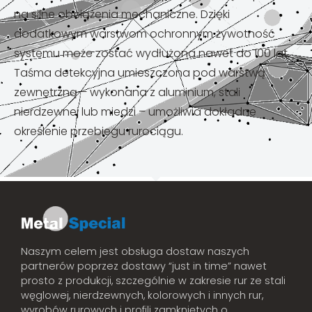
na silne obciążenia mechaniczne. Dzięki
dodatkowym warstwom ochronnym żywotność
systemu może zostać wydłużona nawet do 100 lat.
Taśma detekcyjna umieszczona pod warstwą
zewnętrzną – wykonana z aluminium, stali
nierdzewnej lub miedzi – umożliwia dokładne
określenie przebiegu rurociągu.
Naszym celem jest obsługa dostaw naszych
partnerów poprzez dostawy “just in time” nawet
prosto z produkcji, szczególnie w zakresie rur ze stali
węglowej, nierdzewnych, kolorowych i innych rur,
wyrobów rurowych i profili zamkniętych o