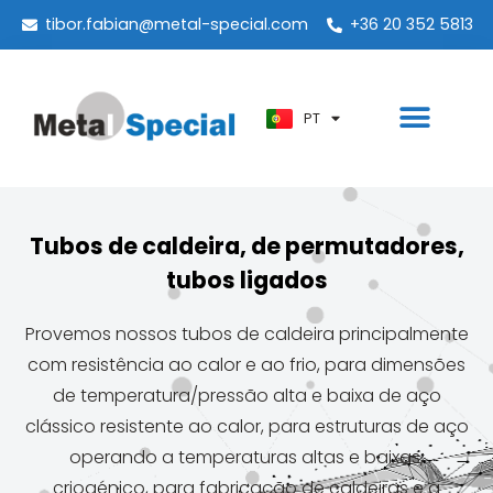
ES
tibor.fabian@metal-special.com
+36 20 352 5813
KO
ZH
PT
AR
Tubos de caldeira, de permutadores,
tubos ligados
Provemos nossos tubos de caldeira principalmente
com resistência ao calor e ao frio, para dimensões
de temperatura/pressão alta e baixa de aço
clássico resistente ao calor, para estruturas de aço
operando a temperaturas altas e baixas,
criogénico, para fabricação de caldeiras e a