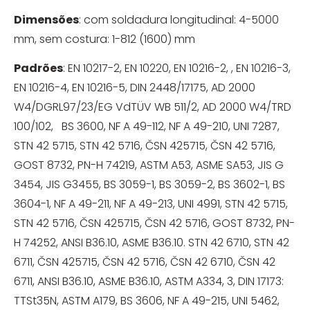
Dimensões
: com soldadura longitudinal: 4-5000
mm, sem costura: 1-812 (1600) mm
Padrões
: EN 10217-2, EN 10220, EN 10216-2, , EN 10216-3,
EN 10216-4, EN 10216-5, DIN 2448/17175, AD 2000
W4/DGRL97/23/EG VdTÜV WB 511/2, AD 2000 W4/TRD
100/102, BS 3600, NF A 49-112, NF A 49-210, UNI 7287,
STN 42 5715, STN 42 5716, ČSN 425715, ČSN 42 5716,
GOST 8732, PN-H 74219, ASTM A53, ASME SA53, JIS G
3454, JIS G3455, BS 3059-1, BS 3059-2, BS 3602-1, BS
3604-1, NF A 49-211, NF A 49-213, UNI 4991, STN 42 5715,
STN 42 5716, ČSN 425715, ČSN 42 5716, GOST 8732, PN-
H 74252, ANSI B36.10, ASME B36.10. STN 42 6710, STN 42
6711, ČSN 425715, ČSN 42 5716, ČSN 42 6710, ČSN 42
6711, ANSI B36.10, ASME B36.10, ASTM A334, 3, DIN 17173:
TTSt35N, ASTM A179, BS 3606, NF A 49-215, UNI 5462,