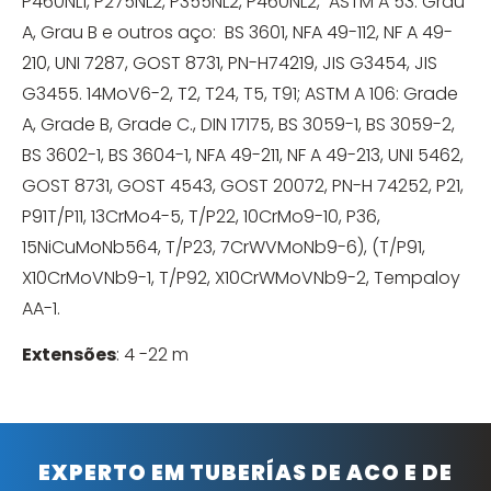
P460NL1, P275NL2, P355NL2, P460NL2, ASTM A 53: Grau
A, Grau B e outros aço: BS 3601, NFA 49-112, NF A 49-
210, UNI 7287, GOST 8731, PN-H74219, JIS G3454, JIS
G3455. 14MoV6-2, T2, T24, T5, T91; ASTM A 106: Grade
A, Grade B, Grade C., DIN 17175, BS 3059-1, BS 3059-2,
BS 3602-1, BS 3604-1, NFA 49-211, NF A 49-213, UNI 5462,
GOST 8731, GOST 4543, GOST 20072, PN-H 74252, P21,
P91T/P11, 13CrMo4-5, T/P22, 10CrMo9-10, P36,
15NiCuMoNb564, T/P23, 7CrWVMoNb9-6), (T/P91,
X10CrMoVNb9-1, T/P92, X10CrWMoVNb9-2, Tempaloy
AA-1.
Extensões
: 4 -22 m
EXPERTO EM TUBERÍAS DE ACO E DE