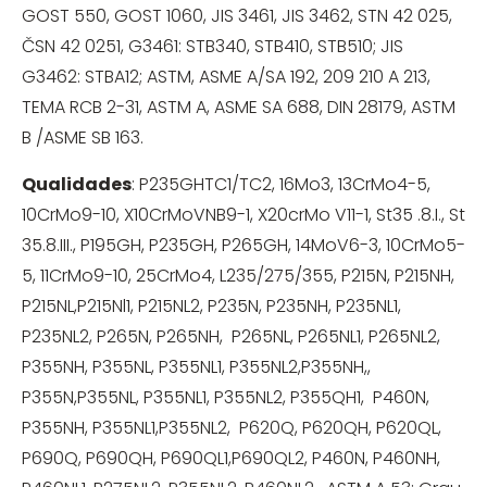
GOST 550, GOST 1060, JIS 3461, JIS 3462, STN 42 025,
ČSN 42 0251, G3461: STB340, STB410, STB510; JIS
G3462: STBA12; ASTM, ASME A/SA 192, 209 210 A 213,
TEMA RCB 2-31, ASTM A, ASME SA 688, DIN 28179, ASTM
B /ASME SB 163.
Qualidades
: P235GHTC1/TC2, 16Mo3, 13CrMo4-5,
10CrMo9-10, X10CrMoVNB9-1, X20crMo V11-1, St35 .8.I., St
35.8.III., P195GH, P235GH, P265GH, 14MoV6-3, 10CrMo5-
5, 11CrMo9-10, 25CrMo4, L235/275/355, P215N, P215NH,
P215NL,P215Nl1, P215NL2, P235N, P235NH, P235NL1,
P235NL2, P265N, P265NH, P265NL, P265NL1, P265NL2,
P355NH, P355NL, P355NL1, P355NL2,P355NH,,
P355N,P355NL, P355NL1, P355NL2, P355QH1, P460N,
P355NH, P355NL1,P355NL2, P620Q, P620QH, P620QL,
P690Q, P690QH, P690QL1,P690QL2, P460N, P460NH,