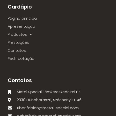
Cardápio
Página principal
Apresentação
Productos
Prestações
Contatos
Pedir cotação
Contatos
Metal Special Fémkereskedelmi Bt.
2330 Dunaharaszti, Széchenyi u. 46.
tibor.fabian@metal-special.com
gabor.bohus@metal-special.com