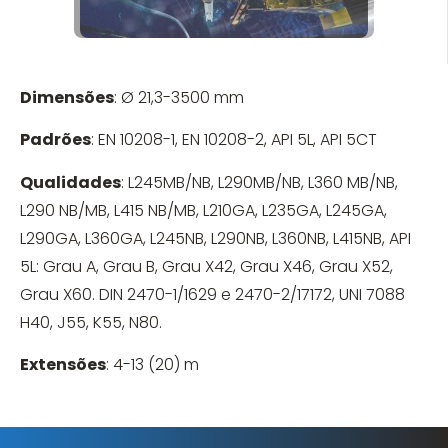
Dimensões
: Ø 21,3-3500 mm
Padrões
: EN 10208-1, EN 10208-2, API 5L, API 5CT
Qualidades
: L245MB/NB, L290MB/NB, L360 MB/NB,
L290 NB/MB, L415 NB/MB, L210GA, L235GA, L245GA,
L290GA, L360GA, L245NB, L290NB, L360NB, L415NB, API
5L: Grau A, Grau B, Grau X42, Grau X46, Grau X52,
Grau X60. DIN 2470-1/1629 e 2470-2/17172, UNI 7088
H40, J55, K55, N80.
Extensões
: 4-13 (20) m