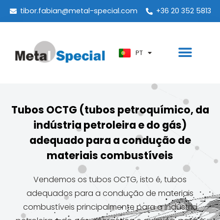
ES
tibor.fabian@metal-special.com
+36 20 352 5813
KO
ZH
PT
AR
Tubos OCTG (tubos petroquímico, da
indústria petroleira e do gás)
adequado para a condução de
materiais combustíveis
Vendemos os tubos OCTG, isto é, tubos
adequados para a condução de materiais
combustíveis principalmente para a indústria