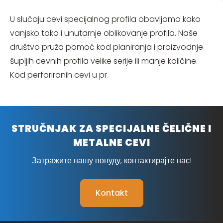
U slučaju cevi specijalnog profila obavljamo kako
vanjsko tako i unutarnje oblikovanje profila. Naše
društvo pruža pomoć kod planiranja i proizvodnje
šupljih cevnih profila velike serije ili manje količine.
Kod perforiranih cevi u pr
STRUČNJAK ZA SPECIJALNE ČELIČNE I
METALNE CEVI
Затражите нашу понуду, контактирајте нас!
Kontakt