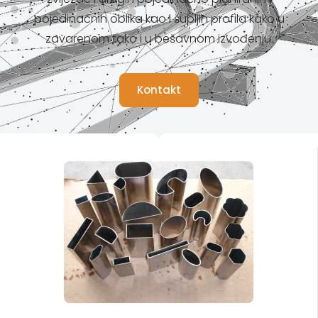
pojedinačnih oblika kao i šupljih profila kako u
zavarenom tako i u bešavnom izvođenju.
Kontakt