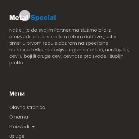
Naš cilj je da svojim Partnerima služimo bilo iz
proizvodnje, bilo s kratkim rokom dobave „just in
time” u prvom redu s obzirom na specijalne
odnosno teško nabavljive ugljeno čelične, nerđajuće,
cevi u boji ili druge cevi, cevnate proizvode i šupljih
profila.
Мени
Glavna stranica
O nama
Proizvodi
Usluge