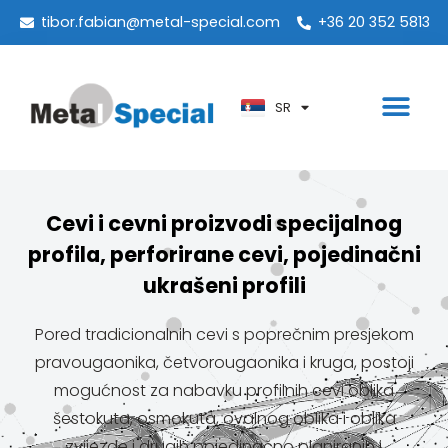
PT
tibor.fabian@metal-special.com
+36 20 352 5813
KO
ZH
SR
AR
Cevi i cevni proizvodi specijalnog
profila, perforirane cevi, pojedinačni
ukrašeni profili
Pored tradicionalnih cevi s poprečnim presjekom
pravougaonika, četvorougaonika i kruga, postoji
mogućnost za nabavku profilnih cevi oblika
šestokuta, osmokuta, ovalnog oblika i oblika
zvijezde i drugih pojedinačno planiranih i