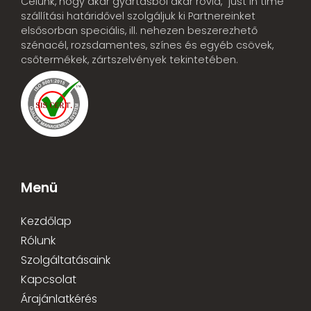
Célunk, hogy akár gyártásból akár rövid, “just in time”
szállítási határidővel szolgáljuk ki Partnereinket
elsősorban speciális, ill. nehezen beszerezhető
szénacél, rozsdamentes, színes és egyéb csövek,
csőtermékek, zártszelvények tekintetében.
Menü
Kezdőlap
Rólunk
Szolgáltatásaink
Kapcsolat
Árajánlatkérés