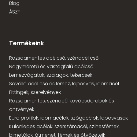
Blog
ÁSZF
Termékeink
Rozsdamentes acélcső, szénacél cső
Nagyméretű és vastagfalú acélcső
Lemezvágatok, szalagok, tekercsek
Saválló acél cső és lemez, laposvas, idomacél
Fittingek, szerelvények
Rozsdamentes, szénacél kovácsdarabok és
öntvények
Euro profilok, idomacélok, szögacélok, laposvasak
Különleges acélok: szerszámacél, színesfémek,
bimetálok, átmeneti fémek és ötvözeteik