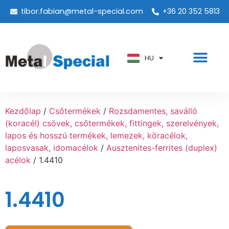
tibor.fabian@metal-special.com
+36 20 352 5813
PT
KO
ZH
HU
AR
Kezdőlap
/
Csőtermékek
/
Rozsdamentes, saválló
(koracél) csövek, csőtermékek, fittingek, szerelvények,
lapos és hosszú termékek, lemezek, köracélok,
laposvasak, idomacélok
/
Ausztenites-ferrites (duplex)
acélok
/ 1.4410
1.4410