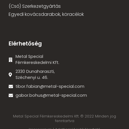
(Cső) Szerkezetgyártás
Egyedi kovácsdarabok, köracélok
Elérhetőség
Metal Special
Fémkereskedelmi Kft.
2330 Dunaharaszti,
Széchenyi u. 46.
tibor.fabian@metal-special.com
gabor.bohus@metal-special.com
Metal Special Fémkereskedelmi Kft. © 2022 Minden jog
fenntartva