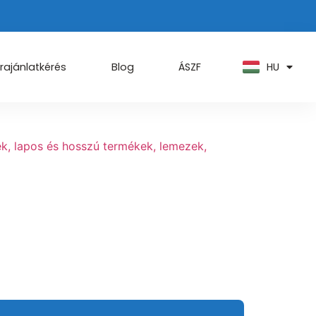
PT
KO
ZH
HU
AR
rajánlatkérés
Blog
ÁSZF
ek, lapos és hosszú termékek, lemezek,