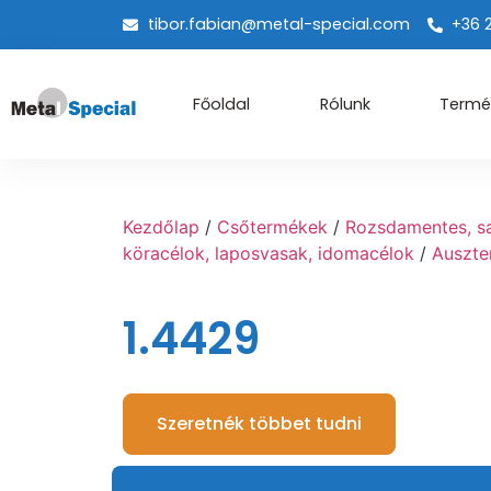
tibor.fabian@metal-special.com
+36 
Főoldal
Rólunk
Termé
Kezdőlap
/
Csőtermékek
/
Rozsdamentes, sav
köracélok, laposvasak, idomacélok
/
Auszte
1.4429
Szeretnék többet tudni