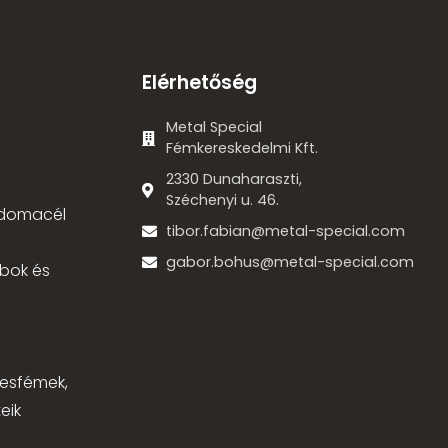
Elérhetőség
Metal Special
Fémkereskedelmi Kft.
2330 Dunaharaszti,
Széchenyi u. 46.
 idomacél
tibor.fabian@metal-special.com
gabor.bohus@metal-special.com
bok és
,
nesfémek,
eik