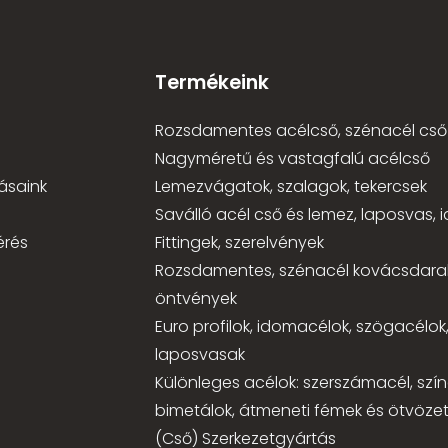
Termékeink
Rozsdamentes acélcső, szénacél cső
Nagyméretű és vastagfalú acélcső
ásaink
Lemezvágatok, szalagok, tekercsek
Saválló acél cső és lemez, laposvas,
érés
Fittingek, szerelvények
Rozsdamentes, szénacél kovácsdara
öntvények
Euro profilok, idomacélok, szögacélok
laposvasak
Különleges acélok: szerszámacél, szí
bimetálok, átmeneti fémek és ötvözet
(Cső) Szerkezetgyártás