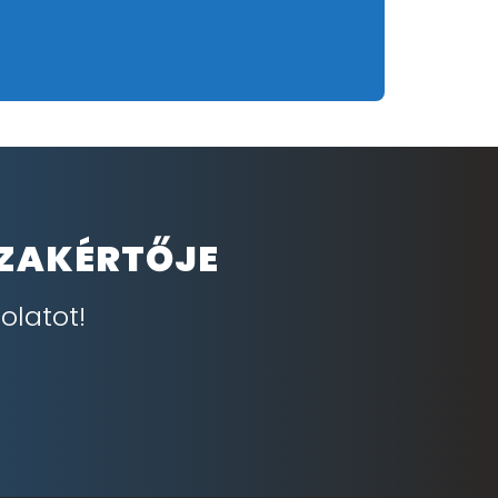
SZAKÉRTŐJE
olatot!