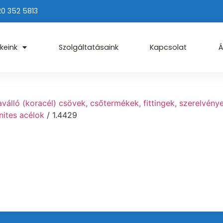
20 352 5813
keink
Szolgáltatásaink
Kapcsolat
Á
álló (koracél) csövek, csőtermékek, fittingek, szerelvény
nites acélok
/ 1.4429