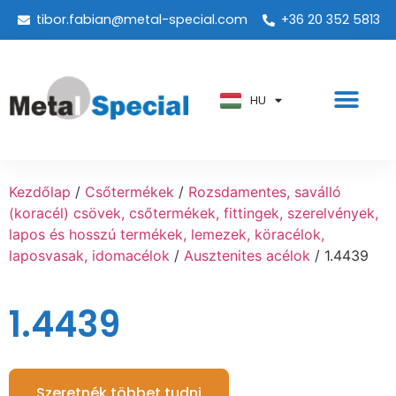
tibor.fabian@metal-special.com
+36 20 352 5813
PT
KO
ZH
HU
AR
Kezdőlap
/
Csőtermékek
/
Rozsdamentes, saválló
(koracél) csövek, csőtermékek, fittingek, szerelvények,
lapos és hosszú termékek, lemezek, köracélok,
laposvasak, idomacélok
/
Ausztenites acélok
/ 1.4439
1.4439
Szeretnék többet tudni