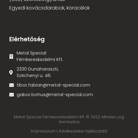
Egyedi kovácsdarabok, köracélok
Elérhetőség
Metal Special
Fémkereskedelmi Kft.
2330 Dunaharaszti,
Széchenyi u. 46.
tibor.fabian@metal-special.com
gabor.bohus@metal-special.com
Metal Special Fémkereskedelmi Kft. © 2022 Minden jog
fenntartva
Impresszum |
Adatkezelési tájékoztató