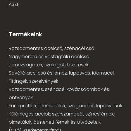
ÁSZF
Termékeink
Rozsdamentes acélcső, szénacél cső
Nagyméretű és vastagfalú acélcső
Lemezvágatok, szalagok, tekercsek
Saválló acél cső és lemez, laposvas, idomacél
Fittingek, szerelvények
Rozsdamentes, szénacél kovácsdarabok és
öntvények
Euro profilok, idomacélok, szögacélok, laposvasak
Különleges acélok: szerszámacél, színesfémek,
bimetálok, átmeneti fémek és ötvözeteik
(Cső) Szerkezetgyártás