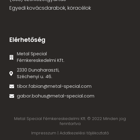
Egyedi kovácsdarabok, köracélok
Elérhetőség
Metal Special
Fémkereskedelmi Kft.
2330 Dunaharaszti,
Széchenyi u. 46.
tibor.fabian@metal-special.com
gabor.bohus@metal-special.com
Metal Special Fémkereskedelmi Kft. © 2022 Minden jog
fenntartva
Impresszum |
Adatkezelési tájékoztató