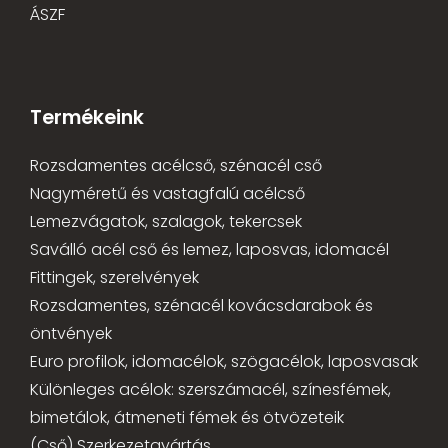
ÁSZF
Termékeink
Rozsdamentes acélcső, szénacél cső
Nagyméretű és vastagfalú acélcső
Lemezvágatok, szalagok, tekercsek
Saválló acél cső és lemez, laposvas, idomacél
Fittingek, szerelvények
Rozsdamentes, szénacél kovácsdarabok és
öntvények
Euro profilok, idomacélok, szögacélok, laposvasak
Különleges acélok: szerszámacél, színesfémek,
bimetálok, átmeneti fémek és ötvözeteik
(Cső) Szerkezetgyártás