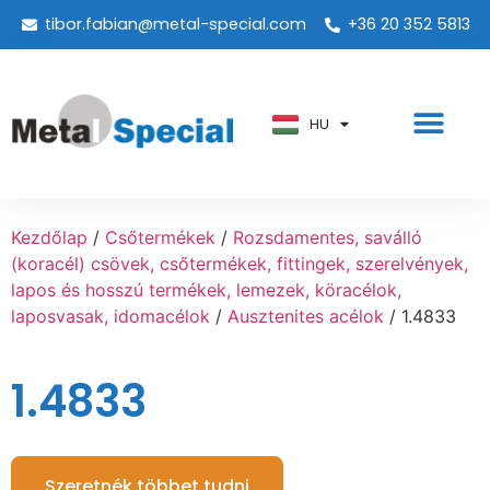
tibor.fabian@metal-special.com
+36 20 352 5813
PT
KO
ZH
HU
AR
Kezdőlap
/
Csőtermékek
/
Rozsdamentes, saválló
(koracél) csövek, csőtermékek, fittingek, szerelvények,
lapos és hosszú termékek, lemezek, köracélok,
laposvasak, idomacélok
/
Ausztenites acélok
/ 1.4833
1.4833
Szeretnék többet tudni