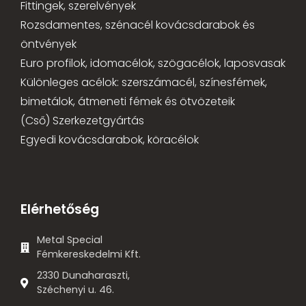
Fittingek, szerelvények
Rozsdamentes, szénacél kovácsdarabok és
öntvények
Euro profilok, idomacélok, szögacélok, laposvasak
Különleges acélok: szerszámacél, színesfémek,
bimetálok, átmeneti fémek és ötvözeteik
(Cső) Szerkezetgyártás
Egyedi kovácsdarabok, köracélok
Elérhetőség
Metal Special
Fémkereskedelmi Kft.
2330 Dunaharaszti,
Széchenyi u. 46.