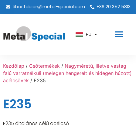
tibor.fabian@metal-special.com
+36 20 352 5813
PT
KO
ZH
HU
AR
Kezdőlap
/
Csőtermékek
/
Nagyméretű, illetve vastag
falú varratnélküli (melegen hengerelt és hidegen húzott)
acélcsövek
/ E235
E235
E235 általános célú acélcső