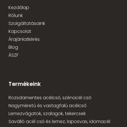
Kezdőlap
Rólunk
Szolgáltatásaink
Kapcsolat
Árajánlatkérés
Blog
ÁSZF
Termékeink
Rozsdamentes acélcső, szénacél cső
Nagyméretű és vastagfalú acélcső
Lemezvágatok, szalagok, tekercsek
Saválló acél cső és lemez, laposvas, idomacél