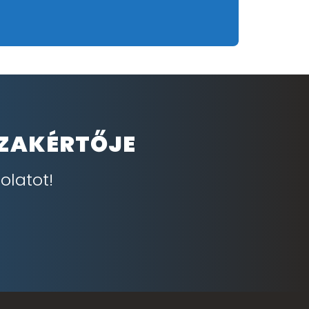
SZAKÉRTŐJE
olatot!