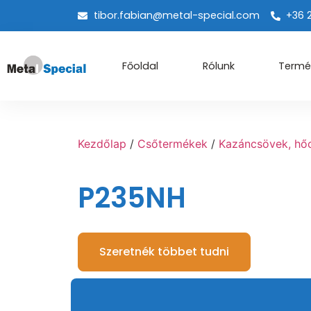
tibor.fabian@metal-special.com
+36 
Főoldal
Rólunk
Termé
Kezdőlap
/
Csőtermékek
/
Kazáncsövek, hőc
P235NH
Szeretnék többet tudni