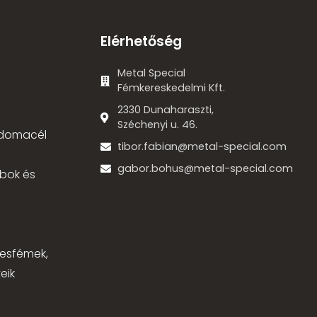
Elérhetőség
Metal Special
Fémkereskedelmi Kft.
2330 Dunaharaszti,
Széchenyi u. 46.
 idomacél
tibor.fabian@metal-special.com
gabor.bohus@metal-special.com
bok és
,
nesfémek,
eik