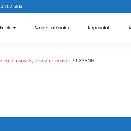
20 352 5813
keink
Szolgáltatásaink
Kapcsolat
Á
serélő csövek, ötvözött csövek
/ P235NH