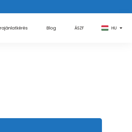
PT
KO
ZH
HU
AR
rajánlatkérés
Blog
ÁSZF