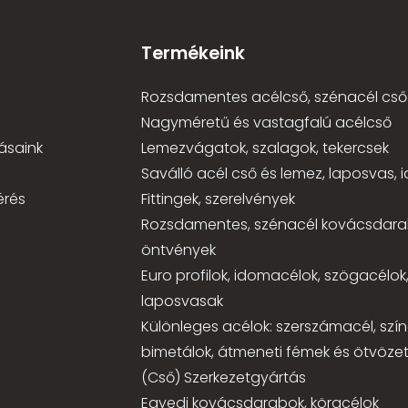
Termékeink
Rozsdamentes acélcső, szénacél cső
Nagyméretű és vastagfalú acélcső
ásaink
Lemezvágatok, szalagok, tekercsek
Saválló acél cső és lemez, laposvas,
érés
Fittingek, szerelvények
Rozsdamentes, szénacél kovácsdara
öntvények
Euro profilok, idomacélok, szögacélok
laposvasak
Különleges acélok: szerszámacél, szí
bimetálok, átmeneti fémek és ötvözet
(Cső) Szerkezetgyártás
Egyedi kovácsdarabok, köracélok