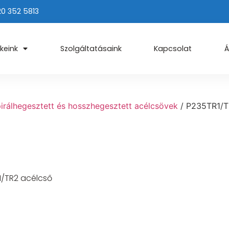
20 352 5813
keink
Szolgáltatásaink
Kapcsolat
Á
irálhegesztett és hosszhegesztett acélcsövek
/ P235TR1/
1/TR2 acélcső