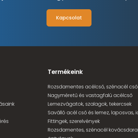
Kapcsolat
Termékeink
Rozsdamentes acélcső, szénacél cső
Nagyméretű és vastagfalú acélcső
ásaink
Lemezvágatok, szalagok, tekercsek
Saválló acél cső és lemez, laposvas,
érés
Fittingek, szerelvények
Rozsdamentes, szénacél kovácsdara