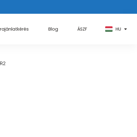
PT
KO
ZH
HU
AR
rajánlatkérés
Blog
ÁSZF
TR2