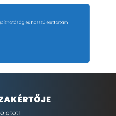
gbízhatóság és hosszú élettartam
SZAKÉRTŐJE
olatot!