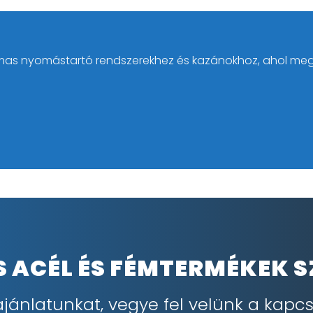
almas nyomástartó rendszerekhez és kazánokhoz, ahol me
IS ACÉL ÉS FÉMTERMÉKEK 
ajánlatunkat, vegye fel velünk a kapcs