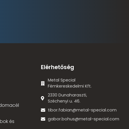
Elérhetőség
Metal Special
Fémkereskedelmi Kft.
2330 Dunaharaszti,
Széchenyi u. 46.
 idomacél
tibor.fabian@metal-special.com
gabor.bohus@metal-special.com
bok és