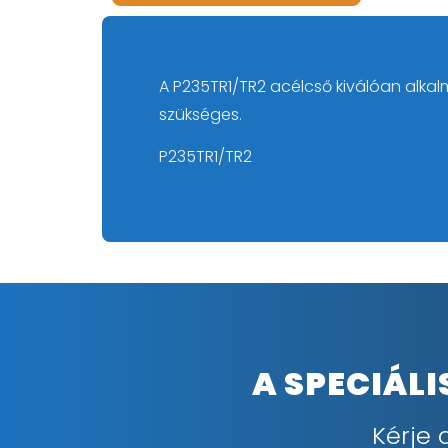
A P235TR1/TR2 acélcső kiválóan alk
szükséges.
P235TR1/TR2
A SPECIÁL
Kérje 