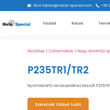
tibor.fabian@metal-special.com
+36 
Főoldal
Rólunk
Termé
Kezdőlap
/
Csőtermékek
/
Nagy átmérőjű sp
P235TR1/TR2
Nyomástartó rendszerekhez készült P235TR
Szeretnék többet tudni