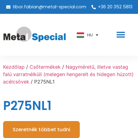
tibor.fabian@metal-special.com
+36 20 352 5813
PT
KO
ZH
HU
AR
Kezdőlap
/
Csőtermékek
/
Nagyméretű, illetve vastag
falú varratnélküli (melegen hengerelt és hidegen húzott)
acélcsövek
/ P275NL1
P275NL1
Szeretnék többet tudni