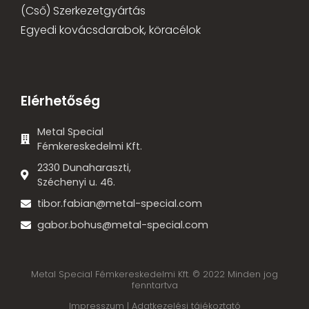
(Cső) Szerkezetgyártás
Egyedi kovácsdarabok, köracélok
Elérhetőség
Metal Special
Fémkereskedelmi Kft.
2330 Dunaharaszti,
Széchenyi u. 46.
tibor.fabian@metal-special.com
gabor.bohus@metal-special.com
Metal Special Fémkereskedelmi Kft. © 2022 Minden jog
fenntartva
Impresszum |
Adatkezelési tájékoztató