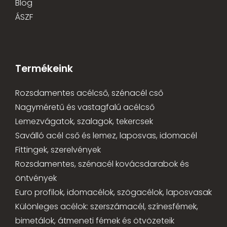
Blog
ÁSZF
Termékeink
Rozsdamentes acélcső, szénacél cső
Nagyméretű és vastagfalú acélcső
Lemezvágatok, szalagok, tekercsek
Saválló acél cső és lemez, laposvas, idomacél
Fittingek, szerelvények
Rozsdamentes, szénacél kovácsdarabok és
öntvények
Euro profilok, idomacélok, szögacélok, laposvasak
Különleges acélok: szerszámacél, színesfémek,
bimetálok, átmeneti fémek és ötvözeteik