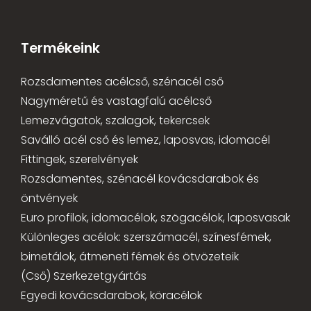
Termékeink
Rozsdamentes acélcső, szénacél cső
Nagyméretű és vastagfalú acélcső
Lemezvágatok, szalagok, tekercsek
Saválló acél cső és lemez, laposvas, idomacél
Fittingek, szerelvények
Rozsdamentes, szénacél kovácsdarabok és
öntvények
Euro profilok, idomacélok, szögacélok, laposvasak
Különleges acélok: szerszámacél, színesfémek,
bimetálok, átmeneti fémek és ötvözeteik
(Cső) Szerkezetgyártás
Egyedi kovácsdarabok, köracélok