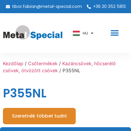
tibor.fabian@metal-special.com
+36 20 352 5813
PT
KO
ZH
HU
AR
Kezdőlap
/
Csőtermékek
/
Kazáncsövek, hőcserélő
csövek, ötvözött csövek
/ P355NL
P355NL
Szeretnék többet tudni