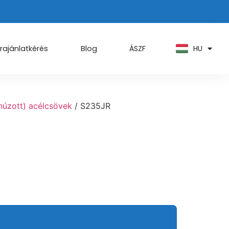
PT
KO
ZH
HU
AR
rajánlatkérés
Blog
ÁSZF
 húzott) acélcsövek
/ S235JR