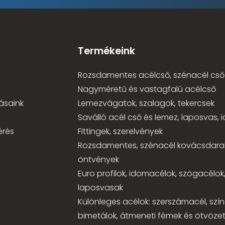
Termékeink
Rozsdamentes acélcső, szénacél cső
Nagyméretű és vastagfalú acélcső
ásaink
Lemezvágatok, szalagok, tekercsek
Saválló acél cső és lemez, laposvas,
érés
Fittingek, szerelvények
Rozsdamentes, szénacél kovácsdara
öntvények
Euro profilok, idomacélok, szögacélok
laposvasak
Különleges acélok: szerszámacél, szí
bimetálok, átmeneti fémek és ötvözet