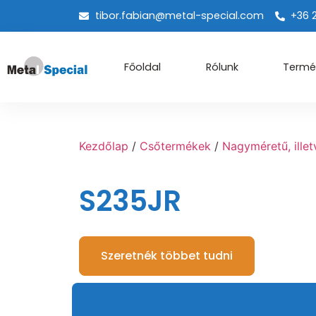
tibor.fabian@metal-special.com
+36 
Főoldal
Rólunk
Termé
Kezdőlap
/
Csőtermékek
/
Nagyméretű, illet
S235JR
Szeretnék többet tudni