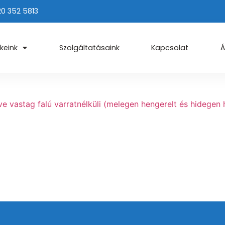
20 352 5813
keink
Szolgáltatásaink
Kapcsolat
Á
ve vastag falú varratnélküli (melegen hengerelt és hidegen