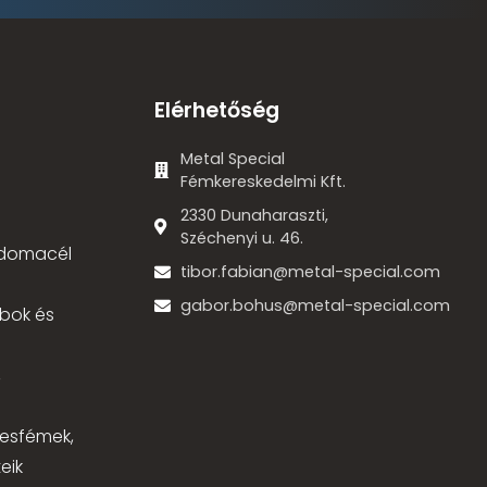
Elérhetőség
Metal Special
Fémkereskedelmi Kft.
2330 Dunaharaszti,
Széchenyi u. 46.
 idomacél
tibor.fabian@metal-special.com
gabor.bohus@metal-special.com
bok és
,
nesfémek,
eik