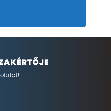
SZAKÉRTŐJE
olatot!