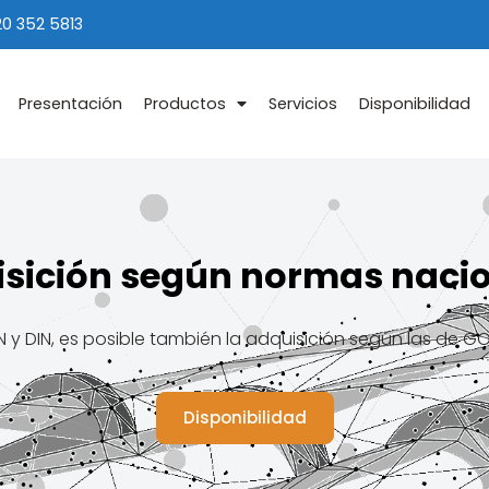
20 352 5813
Presentación
Productos
Servicios
Disponibilidad
sición según normas naci
 DIN, es posible también la adquisición según las de GOST, 
Disponibilidad