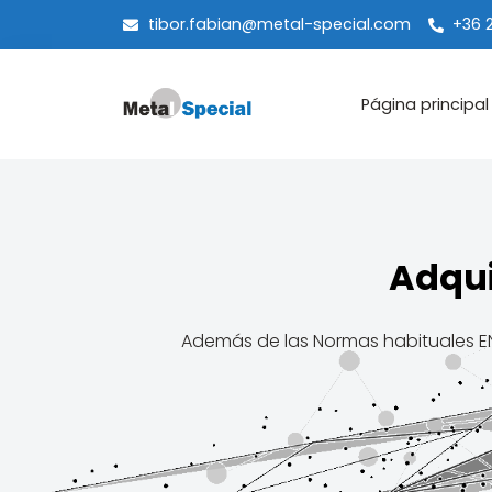
tibor.fabian@metal-special.com
+36 
Página principal
Adqui
Además de las Normas habituales EN y