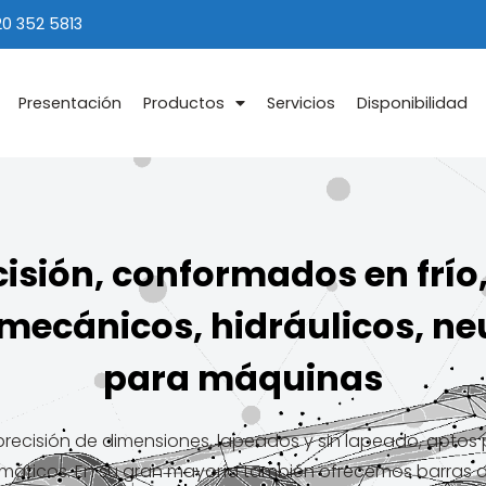
20 352 5813
Presentación
Productos
Servicios
Disponibilidad
cisión, conformados en frí
mecánicos, hidráulicos, n
para máquinas
precisión de dimensiones, lapeados y sin lapeado, aptos
máticos. En su gran mayoría también ofrecemos barras d