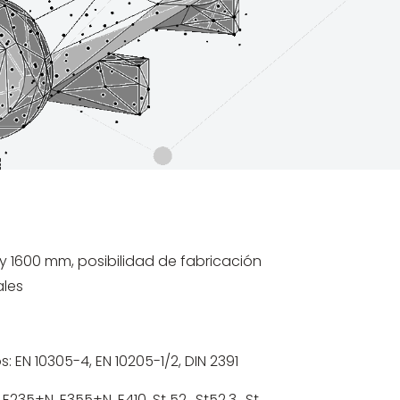
 y 1600 mm, posibilidad de fabricación
ales
EN 10305-4, EN 10205-1/2, DIN 2391
 E235+N, E355+N, E410, St 52., St52.3., St