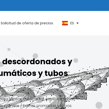
PT
KO
ZH
ES
AR
Solicitud de oferta de precios
o, descordonados y
eumáticos y tubos
 para lapear, fabricados especialmente
e cojinete / barras cromadas y tubos