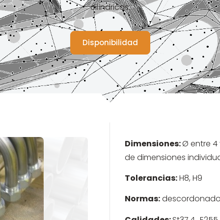
cilíndricos.
Disponibilidad
Dimensiones:
Ø entre 4
de dimensiones individu
Tolerancias:
H8, H9
Normas:
descordonados: 
Calidades:
St37.4., E255,