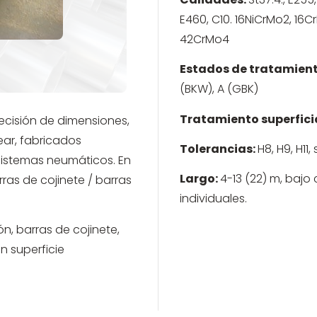
E460, C10. 16NiCrMo2, 16
42CrMo4
Estados de tratamient
(BKW), A (GBK)
Tratamiento superficia
ecisión de dimensiones,
ear, fabricados
Tolerancias:
H8, H9, H11
sistemas neumáticos. En
Largo:
4-13 (22) m, bajo
as de cojinete / barras
individuales.
n, barras de cojinete,
 superficie