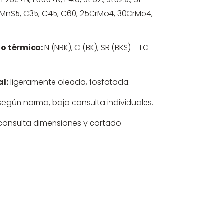
CrMnS5, C35, C45, C60, 25CrMo4, 30CrMo4,
o térmico:
N (NBK), C (BK), SR (BKS) – LC
l:
ligeramente oleada, fosfatada.
, según norma, bajo consulta individuales.
 consulta dimensiones y cortado