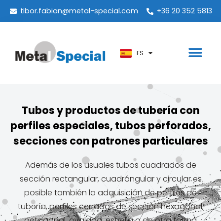
PT
tibor.fabian@metal-special.com
+36 20 352 5813
KO
ZH
ES
AR
Tubos y productos de tubería con
perfiles especiales, tubos perforados,
secciones con patrones particulares
Además de los usuales tubos cuadrados de
sección rectangular, cuadrángular y circular es
posible también la adquisición de perfiles de
tubería, perfiles cerrados de sección hexagonal,
octagonal, ovalada, estrella o de otra forma