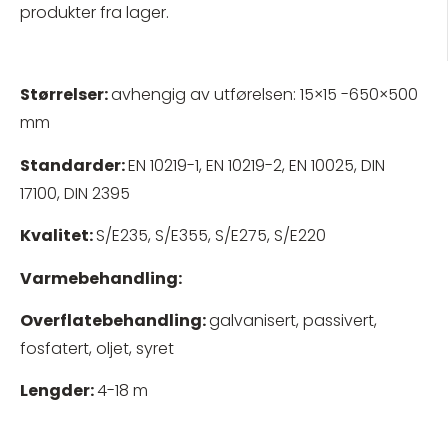
produkter fra lager.
Størrelser:
avhengig av utførelsen: 15×15 -650×500
mm
Standarder:
EN 10219-1, EN 10219-2, EN 10025, DIN
17100, DIN 2395
Kvalitet:
S/E235, S/E355, S/E275, S/E220
Varmebehandling:
Overflatebehandling:
galvanisert, passivert,
fosfatert, oljet, syret
Lengder:
4-18 m