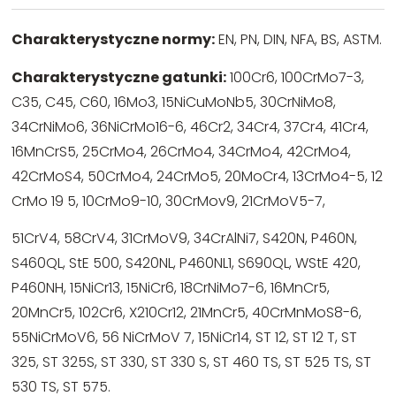
Charakterystyczne normy
:
EN, PN, DIN, NFA, BS, ASTM.
Charakterystyczne gatunki
:
100Cr6, 100CrMo7-3,
C35, C45, C60, 16Mo3, 15NiCuMoNb5, 30CrNiMo8,
34CrNiMo6, 36NiCrMo16-6, 46Cr2, 34Cr4, 37Cr4, 41Cr4,
16MnCrS5, 25CrMo4, 26CrMo4, 34CrMo4, 42CrMo4,
42CrMoS4, 50CrMo4, 24CrMo5, 20MoCr4, 13CrMo4-5, 12
CrMo 19 5, 10CrMo9-10, 30CrMov9, 21CrMoV5-7,
51CrV4, 58CrV4, 31CrMoV9, 34CrAlNi7, S420N, P460N,
S460QL, StE 500, S420NL, P460NL1, S690QL, WStE 420,
P460NH, 15NiCr13, 15NiCr6, 18CrNiMo7-6, 16MnCr5,
20MnCr5, 102Cr6, X210Cr12, 21MnCr5, 40CrMnMoS8-6,
55NiCrMoV6, 56 NiCrMoV 7, 15NiCr14, ST 12, ST 12 T, ST
325, ST 325S, ST 330, ST 330 S, ST 460 TS, ST 525 TS, ST
530 TS, ST 575.