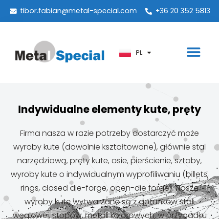
PT
tibor.fabian@metal-special.com
+36 20 352 5813
KO
ZH
PL
AR
Indywidualne elementy kute, pręty
Firma nasza w razie potrzeby dostarczyć może
wyroby kute (dowolnie kształtowane), głównie stal
narzędziową, pręty kute, osie, pierścienie, sztaby,
wyroby kute o indywidualnym wyprofiliwaniu (billets,
rings, closed die-forge, open-die forge). Nasze
wyroby kute wytwarzane są z gatunków stali
węglowej, stopów, metali kolorowych, w przypadku