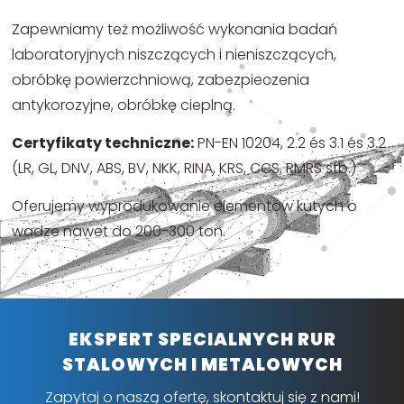
Zapewniamy też możliwość wykonania badań
laboratoryjnych niszczących i nieniszczących,
obróbkę powierzchniową, zabezpieczenia
antykorozyjne, obróbkę cieplną.
Certyfikaty techniczne
:
PN-EN 10204, 2.2 és 3.1 és 3.2
(LR, GL, DNV, ABS, BV, NKK, RINA, KRS, CCS, RMRS stb.)
Oferujemy wyprodukowanie elementów kutych o
wadze nawet do 200-300 ton.
EKSPERT SPECIALNYCH RUR
STALOWYCH I METALOWYCH
Zapytaj o naszą ofertę, skontaktuj się z nami!