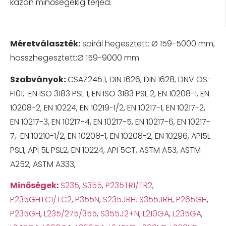
kazán minőségekig terjed.
Méretválaszték:
spirál hegesztett: Ø 159-5000 mm,
hosszhegesztett:Ø 159-9000 mm
Szabványok
:
CSAZ245.1, DIN 1626, DIN 1628, DNV OS-
F101, EN ISO 3183 PSL 1, EN ISO 3183 PSL 2, EN 10208-1, EN
10208-2, EN 10224, EN 10219-1/2, EN 10217-1, EN 10217-2,
EN 10217-3, EN 10217-4, EN 10217-5, EN 10217-6, EN 10217-
7, EN 10210-1/2, EN 10208-1, EN 10208-2, EN 10296, API5L
PSL1, API 5L PSL2, EN 10224, API 5CT, ASTM A53, ASTM
A252, ASTM A333,
Minőségek
:
S235
,
S355
,
P235TR1/TR2
,
P235GHTC1/TC2
,
P355N
,
S235JRH. S355JRH
,
P265GH
,
P235GH
,
L235/275/355
,
S355J2+N
,
L210GA
,
L235GA
,