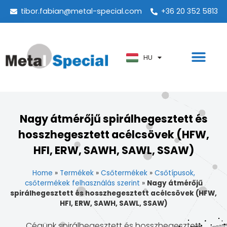
tibor.fabian@metal-special.com
+36 20 352 5813
PT
KO
ZH
HU
AR
Nagy átmérőjű spirálhegesztett és
hosszhegesztett acélcsövek (HFW,
HFI, ERW, SAWH, SAWL, SSAW)
Home
»
Termékek
»
Csőtermékek
»
Csőtípusok,
csőtermékek felhasználás szerint
»
Nagy átmérőjű
spirálhegesztett és hosszhegesztett acélcsövek (HFW,
HFI, ERW, SAWH, SAWL, SSAW)
Cégünk spirálhegesztett és hosszhegesztett