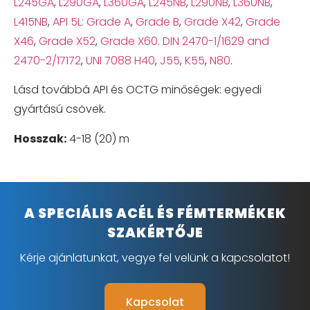
L245GA
,
L290GA
,
L360GA
,
L245NB
,
L290NB
,
L360NB
,
L415NB
,
API 5L: Grade A
,
Grade B
,
Grade X42
,
Grade
X46
,
Grade X52
,
Grade X60. DIN 2470-1/1629 and
2470-2/17172
,
UNI 7088 H40
,
J55
,
K55
,
N80
.
Lásd továbbá API és OCTG minőségek: egyedi
gyártású csövek.
Hosszak
:
4-18 (20) m
A SPECIÁLIS ACÉL ÉS FÉMTERMÉKEK
SZAKÉRTŐJE
Kérje ajánlatunkat, vegye fel velünk a kapcsolatot!
Kapcsolat