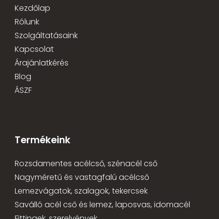
Kezdőlap
Rólunk
Szolgáltatásaink
Kapcsolat
Árajánlatkérés
Blog
ÁSZF
Termékeink
Rozsdamentes acélcső, szénacél cső
Nagyméretű és vastagfalú acélcső
Lemezvágatok, szalagok, tekercsek
Saválló acél cső és lemez, laposvas, idomacél
Fittingek, szerelvények