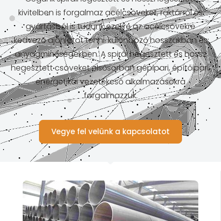
kivitelben is forgalmaz acélcsöveket, raktárról és
gyártásból is tudunk ezekre az acélcsövekre
kedvező ajánlatot tenni. különböző hosszakban és
anyagminőségekben. A spirál hegesztett és hossz
hegesztett csöveket elsősorban gépipari, építőipari,
energetikai vezetékcső alkalmazásokra
forgalmazzuk.
Vegye fel velünk a kapcsolatot