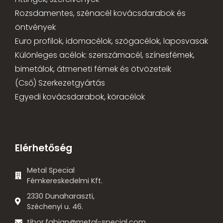
Rozsdamentes, szénacél kovácsdarabok és
öntvények
Euro profilok, idomacélok, szögacélok, laposvasak
Különleges acélok: szerszámacél, színesfémek,
bimetálok, átmeneti fémek és ötvözeteik
(Cső) Szerkezetgyártás
Egyedi kovácsdarabok, köracélok
Elérhetőség
Metal Special
Fémkereskedelmi Kft.
2330 Dunaharaszti,
Széchenyi u. 46.
tibor.fabian@metal-special.com