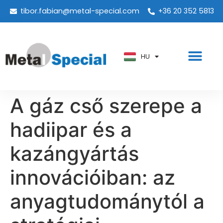
tibor.fabian@metal-special.com
+36 20 352 5813
PT
KO
ZH
HU
AR
A gáz cső szerepe a
hadiipar és a
kazángyártás
innovációiban: az
anyagtudománytól a