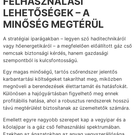
FELHASZNÁLÁSI
LEHETŐSÉGEK – A
MINŐSÉG MEGTÉRÜL
A stratégiai iparágakban – legyen szó haditechnikáról
vagy hőenergetikáról – a megfelelően előállított gáz cső
nemcsak biztonsági kérdés, hanem gazdasági
szempontból is kulcsfontosságú.
Egy magas minőségű, tartós csőrendszer jelentős
karbantartási költségeket takaríthat meg, miközben
megnöveli a berendezések élettartamát és hatásfokát.
Különösen a hajógyártásban figyelhető meg ennek
profitábilis hatása, ahol a robusztus rendszerek hosszú
távú megtérülést biztosítanak az üzemeltetők számára.
Emellett egyre nagyobb szerepet kap a vegyipar és a
kőolajipar is a gáz cső felhasználási spektrumában.
Ezekben az ágazatokban az anyag vegyszerállósága,