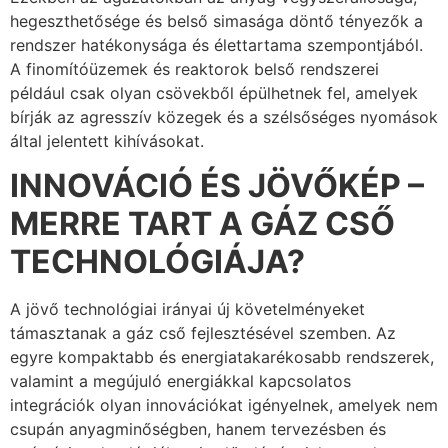
hegeszthetősége és belső simasága döntő tényezők a
rendszer hatékonysága és élettartama szempontjából.
A finomítóüzemek és reaktorok belső rendszerei
például csak olyan csövekből épülhetnek fel, amelyek
bírják az agresszív közegek és a szélsőséges nyomások
által jelentett kihívásokat.
INNOVÁCIÓ ÉS JÖVŐKÉP –
MERRE TART A GÁZ CSŐ
TECHNOLÓGIÁJA?
A jövő technológiai irányai új követelményeket
támasztanak a gáz cső fejlesztésével szemben. Az
egyre kompaktabb és energiatakarékosabb rendszerek,
valamint a megújuló energiákkal kapcsolatos
integrációk olyan innovációkat igényelnek, amelyek nem
csupán anyagminőségben, hanem tervezésben és