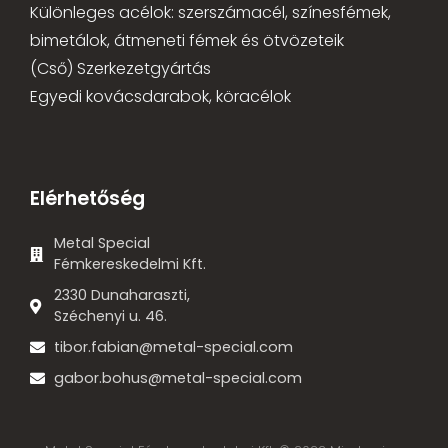
Különleges acélok: szerszámacél, színesfémek,
bimetálok, átmeneti fémek és ötvözeteik
(Cső) Szerkezetgyártás
Egyedi kovácsdarabok, köracélok
Elérhetőség
Metal Special
Fémkereskedelmi Kft.
2330 Dunaharaszti,
Széchenyi u. 46.
tibor.fabian@metal-special.com
gabor.bohus@metal-special.com