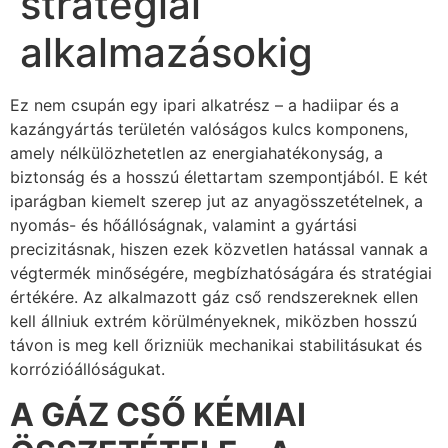
stratégiai
alkalmazásokig
Ez nem csupán egy ipari alkatrész – a hadiipar és a
kazángyártás területén valóságos kulcs komponens,
amely nélkülözhetetlen az energiahatékonyság, a
biztonság és a hosszú élettartam szempontjából. E két
iparágban kiemelt szerep jut az anyagösszetételnek, a
nyomás- és hőállóságnak, valamint a gyártási
precizitásnak, hiszen ezek közvetlen hatással vannak a
végtermék minőségére, megbízhatóságára és stratégiai
értékére. Az alkalmazott gáz cső rendszereknek ellen
kell állniuk extrém körülményeknek, miközben hosszú
távon is meg kell őrizniük mechanikai stabilitásukat és
korrózióállóságukat.
A GÁZ CSŐ KÉMIAI