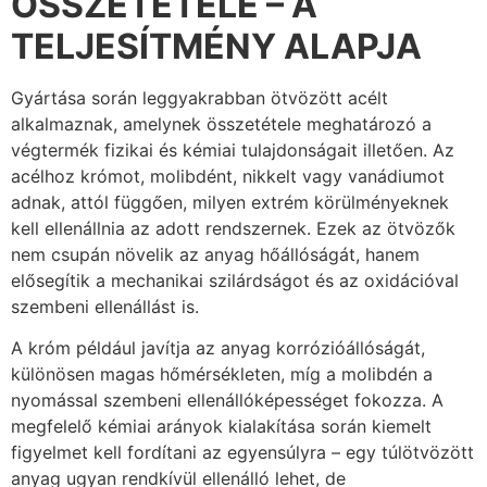
ÖSSZETÉTELE – A
TELJESÍTMÉNY ALAPJA
Gyártása során leggyakrabban ötvözött acélt
alkalmaznak, amelynek összetétele meghatározó a
végtermék fizikai és kémiai tulajdonságait illetően. Az
acélhoz krómot, molibdént, nikkelt vagy vanádiumot
adnak, attól függően, milyen extrém körülményeknek
kell ellenállnia az adott rendszernek. Ezek az ötvözők
nem csupán növelik az anyag hőállóságát, hanem
elősegítik a mechanikai szilárdságot és az oxidációval
szembeni ellenállást is.
A króm például javítja az anyag korrózióállóságát,
különösen magas hőmérsékleten, míg a molibdén a
nyomással szembeni ellenállóképességet fokozza. A
megfelelő kémiai arányok kialakítása során kiemelt
figyelmet kell fordítani az egyensúlyra – egy túlötvözött
anyag ugyan rendkívül ellenálló lehet, de