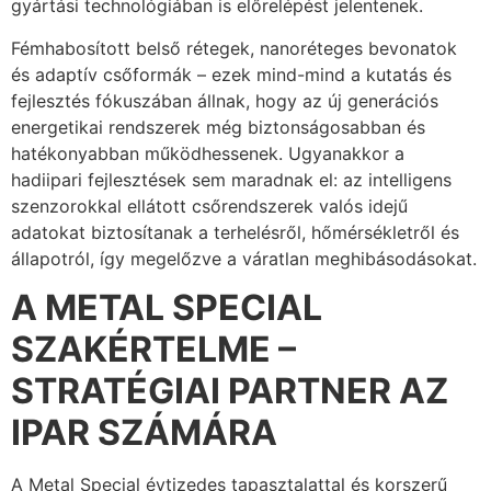
gyártási technológiában is előrelépést jelentenek.
Fémhabosított belső rétegek, nanoréteges bevonatok
és adaptív csőformák – ezek mind-mind a kutatás és
fejlesztés fókuszában állnak, hogy az új generációs
energetikai rendszerek még biztonságosabban és
hatékonyabban működhessenek. Ugyanakkor a
hadiipari fejlesztések sem maradnak el: az intelligens
szenzorokkal ellátott csőrendszerek valós idejű
adatokat biztosítanak a terhelésről, hőmérsékletről és
állapotról, így megelőzve a váratlan meghibásodásokat.
A METAL SPECIAL
SZAKÉRTELME –
STRATÉGIAI PARTNER AZ
IPAR SZÁMÁRA
A Metal Special évtizedes tapasztalattal és korszerű