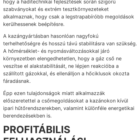
hogy a haditechnikai fejlesztések során szigorú
szabványokat és extrém tesztkörnyezeteket
alkalmaznak, hogy csak a legstrapabíróbb megoldások
kerülhessenek beépítésre.
A kazángyártásban hasonlóan nagyfokú
terhelhetőségre és hosszú távú stabilitásra van szükség.
A hőmérséklet- és nyomásváltozásokkal járó
környezetben elengedhetetlen, hogy a gáz cső ne
veszítse el alakstabilitását, ne lépjen reakcióba a
szállított gázokkal, és ellenálljon a hőciklusok okozta
fáradásnak.
Épp ezen tulajdonságok miatt alkalmazzák
előszeretettel a csőmegoldásokat a kazánokon kívül
ipari hűtőrendszerekben, valamint különféle energetikai
berendezésekben is.
PROFITÁBILIS