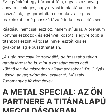
Ez egyébként egy bőrbarát fém, ugyanis az anyag
annyira semleges, hogy orvosi implantátumként is
használják, így garantáltan nem okoz allergiás
reakciókat – még hosszú távú érintkezés esetén sem.
Ráadásul nemcsak eszköz, hanem stílus is. A prémium
konyhai eszközök és edények között is egyre több a
titánból készült változat, mivel esztétikus és
gyakorlatilag elpusztíthatatlan.
„A titán nemcsak korrózióálló, de hosszabb távon
gazdaságosabb is, mint a rozsdamentes acél –
különösen élelmiszeripari alkalmazásoknál.”
Dr. Gulyás
László, anyagtudományi szakértő, Műszaki
Tudományos Közleménye
k
A METAL SPECIAL: AZ ÖN
PARTNERE A TITÁNALAPÚ
MEGOLDÁSOKBAN