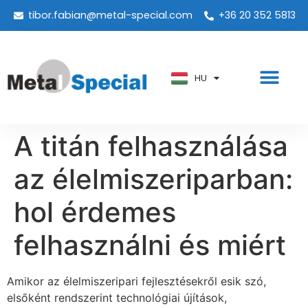
tibor.fabian@metal-special.com
+36 20 352 5813
PT
KO
ZH
HU
AR
A titán felhasználása
az élelmiszeriparban:
hol érdemes
felhasználni és miért
Amikor az élelmiszeripari fejlesztésekről esik szó,
elsőként rendszerint technológiai újítások,