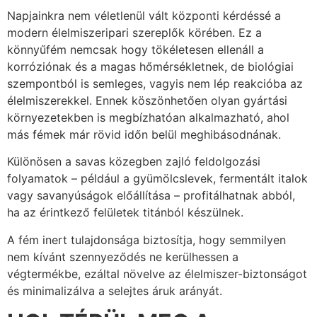
Napjainkra nem véletlenül vált központi kérdéssé a
modern élelmiszeripari szereplők körében. Ez a
könnyűfém nemcsak hogy tökéletesen ellenáll a
korróziónak és a magas hőmérsékletnek, de biológiai
szempontból is semleges, vagyis nem lép reakcióba az
élelmiszerekkel. Ennek köszönhetően olyan gyártási
környezetekben is megbízhatóan alkalmazható, ahol
más fémek már rövid időn belül meghibásodnának.
Különösen a savas közegben zajló feldolgozási
folyamatok – például a gyümölcslevek, fermentált italok
vagy savanyúságok előállítása – profitálhatnak abból,
ha az érintkező felületek titánból készülnek.
A fém inert tulajdonsága biztosítja, hogy semmilyen
nem kívánt szennyeződés ne kerülhessen a
végtermékbe, ezáltal növelve az élelmiszer-biztonságot
és minimalizálva a selejtes áruk arányát.