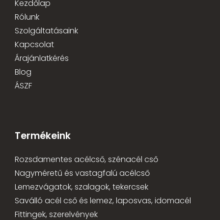
Kezdőlap
Rólunk
Szolgáltatásaink
Kapcsolat
Árajánlatkérés
Blog
ÁSZF
Termékeink
Rozsdamentes acélcső, szénacél cső
Nagyméretű és vastagfalú acélcső
Lemezvágatok, szalagok, tekercsek
Saválló acél cső és lemez, laposvas, idomacél
Fittingek, szerelvények