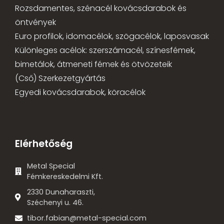
Rozsdamentes, szénacél kovácsdarabok és
öntvények
Euro profilok, idomacélok, szögacélok, laposvasak
Különleges acélok: szerszámacél, színesfémek,
bimetálok, átmeneti fémek és ötvözeteik
(Cső) Szerkezetgyártás
Egyedi kovácsdarabok, köracélok
Elérhetőség
Metal Special
Fémkereskedelmi Kft.
2330 Dunaharaszti,
Széchenyi u. 46.
tibor.fabian@metal-special.com