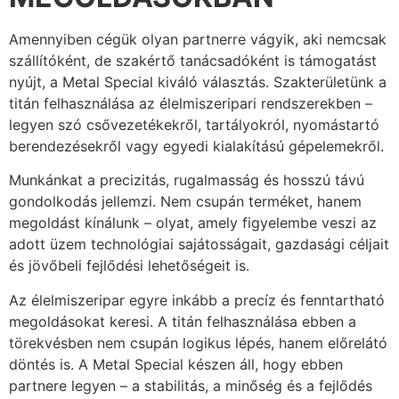
Amennyiben cégük olyan partnerre vágyik, aki nemcsak
szállítóként, de szakértő tanácsadóként is támogatást
nyújt, a Metal Special kiváló választás. Szakterületünk a
titán felhasználása az élelmiszeripari rendszerekben –
legyen szó csővezetékekről, tartályokról, nyomástartó
berendezésekről vagy egyedi kialakítású gépelemekről.
Munkánkat a precizitás, rugalmasság és hosszú távú
gondolkodás jellemzi. Nem csupán terméket, hanem
megoldást kínálunk – olyat, amely figyelembe veszi az
adott üzem technológiai sajátosságait, gazdasági céljait
és jövőbeli fejlődési lehetőségeit is.
Az élelmiszeripar egyre inkább a precíz és fenntartható
megoldásokat keresi. A titán felhasználása ebben a
törekvésben nem csupán logikus lépés, hanem előrelátó
döntés is. A Metal Special készen áll, hogy ebben
partnere legyen – a stabilitás, a minőség és a fejlődés