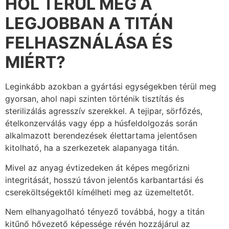
HOL TÉRÜL MEG A
LEGJOBBAN A TITÁN
FELHASZNÁLÁSA ÉS
MIÉRT?
Leginkább azokban a gyártási egységekben térül meg
gyorsan, ahol napi szinten történik tisztítás és
sterilizálás agresszív szerekkel. A tejipar, sörfőzés,
ételkonzerválás vagy épp a húsfeldolgozás során
alkalmazott berendezések élettartama jelentősen
kitolható, ha a szerkezetek alapanyaga titán.
Mivel az anyag évtizedeken át képes megőrizni
integritását, hosszú távon jelentős karbantartási és
csereköltségektől kímélheti meg az üzemeltetőt.
Nem elhanyagolható tényező továbbá, hogy a titán
kitűnő hővezető képessége révén hozzájárul az