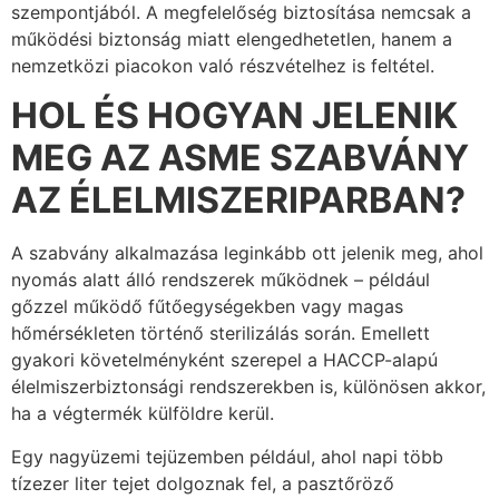
szempontjából. A megfelelőség biztosítása nemcsak a
működési biztonság miatt elengedhetetlen, hanem a
nemzetközi piacokon való részvételhez is feltétel.
HOL ÉS HOGYAN JELENIK
MEG AZ ASME SZABVÁNY
AZ ÉLELMISZERIPARBAN?
A szabvány alkalmazása leginkább ott jelenik meg, ahol
nyomás alatt álló rendszerek működnek – például
gőzzel működő fűtőegységekben vagy magas
hőmérsékleten történő sterilizálás során. Emellett
gyakori követelményként szerepel a HACCP-alapú
élelmiszerbiztonsági rendszerekben is, különösen akkor,
ha a végtermék külföldre kerül.
Egy nagyüzemi tejüzemben például, ahol napi több
tízezer liter tejet dolgoznak fel, a pasztőröző