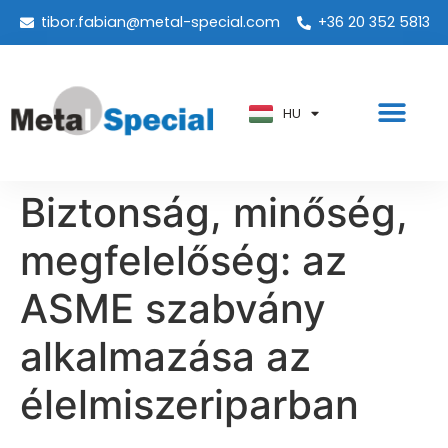
tibor.fabian@metal-special.com
+36 20 352 5813
PT
KO
ZH
HU
AR
Biztonság, minőség,
megfelelőség: az
ASME szabvány
alkalmazása az
élelmiszeriparban