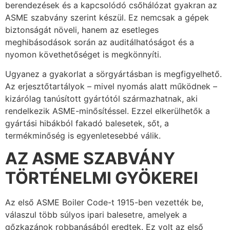
berendezések és a kapcsolódó csőhálózat gyakran az
ASME szabvány szerint készül. Ez nemcsak a gépek
biztonságát növeli, hanem az esetleges
meghibásodások során az auditálhatóságot és a
nyomon követhetőséget is megkönnyíti.
Ugyanez a gyakorlat a sörgyártásban is megfigyelhető.
Az erjesztőtartályok – mivel nyomás alatt működnek –
kizárólag tanúsított gyártótól származhatnak, aki
rendelkezik ASME-minősítéssel. Ezzel elkerülhetők a
gyártási hibákból fakadó balesetek, sőt, a
termékminőség is egyenletesebbé válik.
AZ ASME SZABVÁNY
TÖRTÉNELMI GYÖKEREI
Az első ASME Boiler Code-t 1915-ben vezették be,
válaszul több súlyos ipari balesetre, amelyek a
gőzkazánok robbanásából eredtek. Ez volt az első