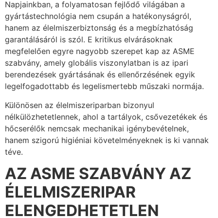
Napjainkban, a folyamatosan fejlődő világában a
gyártástechnológia nem csupán a hatékonyságról,
hanem az élelmiszerbiztonság és a megbízhatóság
garantálásáról is szól. E kritikus elvárásoknak
megfelelően egyre nagyobb szerepet kap az ASME
szabvány, amely globális viszonylatban is az ipari
berendezések gyártásának és ellenőrzésének egyik
legelfogadottabb és legelismertebb műszaki normája.
Különösen az élelmiszeriparban bizonyul
nélkülözhetetlennek, ahol a tartályok, csővezetékek és
hőcserélők nemcsak mechanikai igénybevételnek,
hanem szigorú higiéniai követelményeknek is ki vannak
téve.
AZ ASME SZABVÁNY AZ
ÉLELMISZERIPAR
ELENGEDHETETLEN