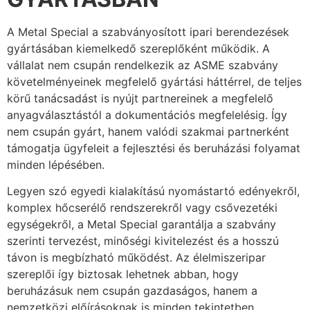
A Metal Special a szabványosított ipari berendezések
gyártásában kiemelkedő szereplőként működik. A
vállalat nem csupán rendelkezik az ASME szabvány
követelményeinek megfelelő gyártási háttérrel, de teljes
körű tanácsadást is nyújt partnereinek a megfelelő
anyagválasztástól a dokumentációs megfelelésig. Így
nem csupán gyárt, hanem valódi szakmai partnerként
támogatja ügyfeleit a fejlesztési és beruházási folyamat
minden lépésében.
Legyen szó egyedi kialakítású nyomástartó edényekről,
komplex hőcserélő rendszerekről vagy csővezetéki
egységekről, a Metal Special garantálja a szabvány
szerinti tervezést, minőségi kivitelezést és a hosszú
távon is megbízható működést. Az élelmiszeripar
szereplői így biztosak lehetnek abban, hogy
beruházásuk nem csupán gazdaságos, hanem a
nemzetközi előírásoknak is minden tekintetben