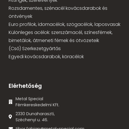
Fittingek, szerelvények
Rozsdamentes, szénacél kovácsdarabok és
öntvények
Euro profilok, idomacélok, szögacélok, laposvasak
Különleges acélok: szerszámacél, színesfémek,
bimetálok, átmeneti fémek és ötvözeteik
(Cső) Szerkezetgyártás
Egyedi kovácsdarabok, köracélok
Elérhetőség
Metal Special
Fémkereskedelmi Kft.
2330 Dunaharaszti,
Széchenyi u. 46.
tibor.fabian@metal-special.com