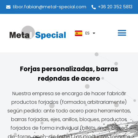
PT
tibor.fabian@metal-special.com
+36 20 352 5813
KO
ZH
ES
AR
Forjas personalizadas, barras
redondas de acero
Nuestra empresa se encarga de hacer fabricar
productos forjados (formados arbitrariamente)
según pedido: ante todo acero para herramientas,
barras forjadas, ejes, anillos, bloques, productos
forjados de forma individual (billets, rings, closed
die-forge, open-die forge). Los productos forjados