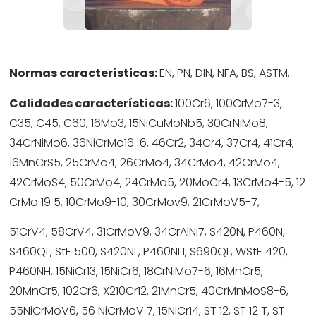
Normas características:
EN, PN, DIN, NFA, BS, ASTM.
Calidades características:
100Cr6, 100CrMo7-3,
C35, C45, C60, 16Mo3, 15NiCuMoNb5, 30CrNiMo8,
34CrNiMo6, 36NiCrMo16-6, 46Cr2, 34Cr4, 37Cr4, 41Cr4,
16MnCrS5, 25CrMo4, 26CrMo4, 34CrMo4, 42CrMo4,
42CrMoS4, 50CrMo4, 24CrMo5, 20MoCr4, 13CrMo4-5, 12
CrMo 19 5, 10CrMo9-10, 30CrMov9, 21CrMoV5-7,
51CrV4, 58CrV4, 31CrMoV9, 34CrAlNi7, S420N, P460N,
S460QL, StE 500, S420NL, P460NL1, S690QL, WStE 420,
P460NH, 15NiCr13, 15NiCr6, 18CrNiMo7-6, 16MnCr5,
20MnCr5, 102Cr6, X210Cr12, 21MnCr5, 40CrMnMoS8-6,
55NiCrMoV6, 56 NiCrMoV 7, 15NiCr14, ST 12, ST 12 T, ST