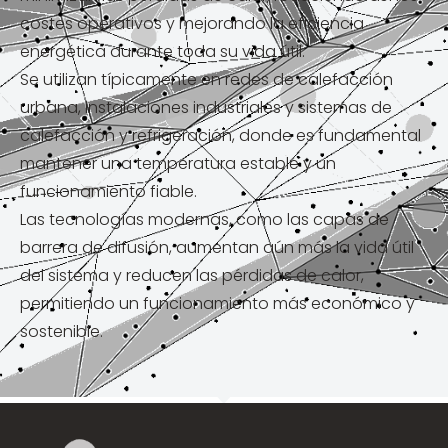
costes operativos y mejorando la eficiencia
energética durante toda su vida útil.
Se utilizan típicamente en redes de calefacción
urbana, instalaciones industriales y sistemas de
calefacción y refrigeración, donde es fundamental
mantener una temperatura estable y un
funcionamiento fiable.
Las tecnologías modernas, como las capas de
barrera de difusión, aumentan aún más la vida útil
del sistema y reducen las pérdidas de calor,
permitiendo un funcionamiento más económico y
sostenible.