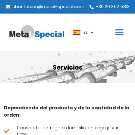
PT
tibor.fabian@metal-special.com
+36 20 352 5813
KO
ZH
ES
AR
Servicios
Dependiendo del producto y de la cantidad de la
orden:
transporte, entrega a domicilio, entrega just in
time