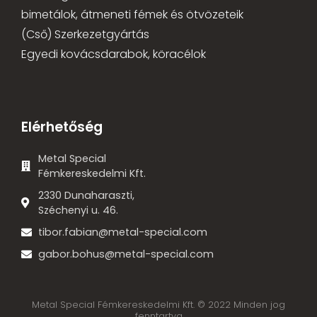
bimetálok, átmeneti fémek és ötvözeteik
(Cső) Szerkezetgyártás
Egyedi kovácsdarabok, köracélok
Elérhetőség
Metal Special
Fémkereskedelmi Kft.
2330 Dunaharaszti,
Széchenyi u. 46.
tibor.fabian@metal-special.com
gabor.bohus@metal-special.com
Metal Special Fémkereskedelmi Kft. © 2022 Minden jog
fenntartva