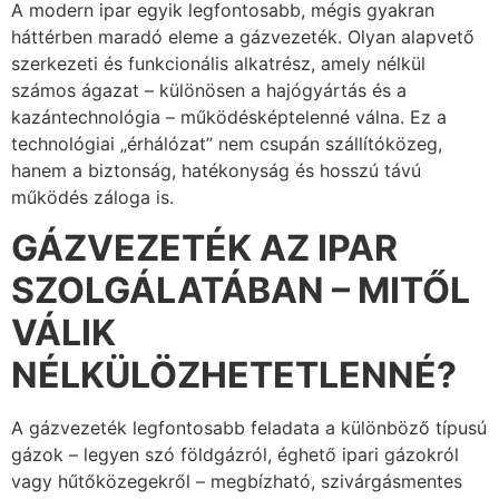
A modern ipar egyik legfontosabb, mégis gyakran
háttérben maradó eleme a gázvezeték. Olyan alapvető
szerkezeti és funkcionális alkatrész, amely nélkül
számos ágazat – különösen a hajógyártás és a
kazántechnológia – működésképtelenné válna. Ez a
technológiai „érhálózat” nem csupán szállítóközeg,
hanem a biztonság, hatékonyság és hosszú távú
működés záloga is.
GÁZVEZETÉK AZ IPAR
SZOLGÁLATÁBAN – MITŐL
VÁLIK
NÉLKÜLÖZHETETLENNÉ?
A gázvezeték legfontosabb feladata a különböző típusú
gázok – legyen szó földgázról, éghető ipari gázokról
vagy hűtőközegekről – megbízható, szivárgásmentes