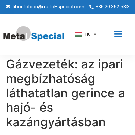
tibor.fabian@metal-special.com
+36 20 352 5813
PT
KO
ZH
HU
AR
Gázvezeték: az ipari
megbízhatóság
láthatatlan gerince a
hajó- és
kazángyártásban