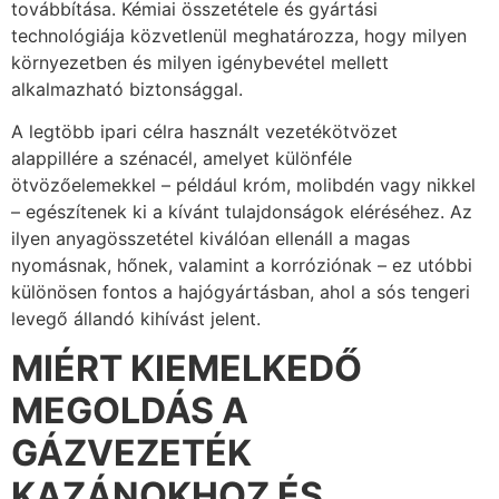
továbbítása. Kémiai összetétele és gyártási
technológiája közvetlenül meghatározza, hogy milyen
környezetben és milyen igénybevétel mellett
alkalmazható biztonsággal.
A legtöbb ipari célra használt vezetékötvözet
alappillére a szénacél, amelyet különféle
ötvözőelemekkel – például króm, molibdén vagy nikkel
– egészítenek ki a kívánt tulajdonságok eléréséhez. Az
ilyen anyagösszetétel kiválóan ellenáll a magas
nyomásnak, hőnek, valamint a korróziónak – ez utóbbi
különösen fontos a hajógyártásban, ahol a sós tengeri
levegő állandó kihívást jelent.
MIÉRT KIEMELKEDŐ
MEGOLDÁS A
GÁZVEZETÉK
KAZÁNOKHOZ ÉS