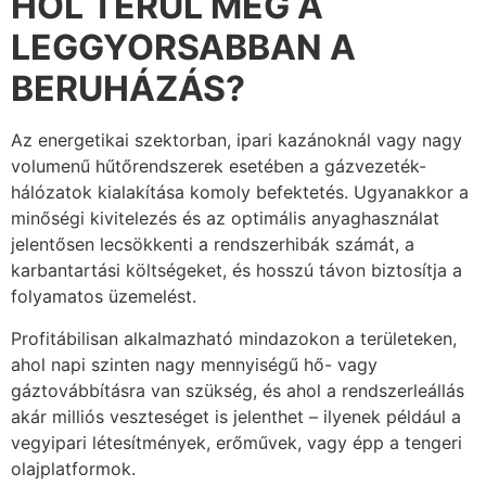
HOL TÉRÜL MEG A
LEGGYORSABBAN A
BERUHÁZÁS?
Az energetikai szektorban, ipari kazánoknál vagy nagy
volumenű hűtőrendszerek esetében a gázvezeték-
hálózatok kialakítása komoly befektetés. Ugyanakkor a
minőségi kivitelezés és az optimális anyaghasználat
jelentősen lecsökkenti a rendszerhibák számát, a
karbantartási költségeket, és hosszú távon biztosítja a
folyamatos üzemelést.
Profitábilisan alkalmazható mindazokon a területeken,
ahol napi szinten nagy mennyiségű hő- vagy
gáztovábbításra van szükség, és ahol a rendszerleállás
akár milliós veszteséget is jelenthet – ilyenek például a
vegyipari létesítmények, erőművek, vagy épp a tengeri
olajplatformok.