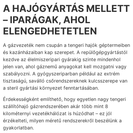
A HAJÓGYÁRTÁS MELLETT
– IPARÁGAK, AHOL
ELENGEDHETETLEN
A gázvezeték nem csupán a tengeri hajók géptermeiben
és kazánházaiban kap szerepet. A repülőgépgyártástól
kezdve az élelmiszeripari gyárakig szinte mindenhol
jelen van, ahol gáznemű anyagokat kell mozgatni vagy
szabályozni. A gyógyszeriparban például az extrém
tisztaságú, saválló csőrendszereknek kulcsszerepe van
a steril gyártási környezet fenntartásában.
Érdekességként említhető, hogy egyetlen nagy tengeri
szállítóhajó gázrendszerében akár több mint 8
kilométernyi vezetékhálózat is húzódhat – ez jól
érzékelteti, milyen méretű rendszerekről beszélünk a
gyakorlatban.