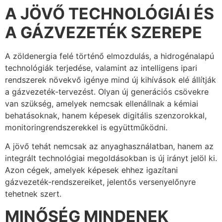
A JÖVŐ TECHNOLÓGIÁI ÉS
A GÁZVEZETÉK SZEREPE
A zöldenergia felé történő elmozdulás, a hidrogénalapú
technológiák terjedése, valamint az intelligens ipari
rendszerek növekvő igénye mind új kihívások elé állítják
a gázvezeték-tervezést. Olyan új generációs csövekre
van szükség, amelyek nemcsak ellenállnak a kémiai
behatásoknak, hanem képesek digitális szenzorokkal,
monitoringrendszerekkel is együttműködni.
A jövő tehát nemcsak az anyaghasználatban, hanem az
integrált technológiai megoldásokban is új irányt jelöl ki.
Azon cégek, amelyek képesek ehhez igazítani
gázvezeték-rendszereiket, jelentős versenyelőnyre
tehetnek szert.
MINŐSÉG MINDENEK