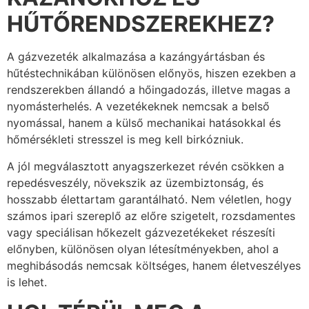
HŰTŐRENDSZEREKHEZ?
A gázvezeték alkalmazása a kazángyártásban és
hűtéstechnikában különösen előnyös, hiszen ezekben a
rendszerekben állandó a hőingadozás, illetve magas a
nyomásterhelés. A vezetékeknek nemcsak a belső
nyomással, hanem a külső mechanikai hatásokkal és
hőmérsékleti stresszel is meg kell birkózniuk.
A jól megválasztott anyagszerkezet révén csökken a
repedésveszély, növekszik az üzembiztonság, és
hosszabb élettartam garantálható. Nem véletlen, hogy
számos ipari szereplő az előre szigetelt, rozsdamentes
vagy speciálisan hőkezelt gázvezetékeket részesíti
előnyben, különösen olyan létesítményekben, ahol a
meghibásodás nemcsak költséges, hanem életveszélyes
is lehet.